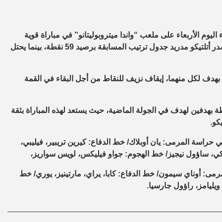
اليوم الأربعاء على ملعب “واندا ميتروبوليتانو” في مباراة قوية
ضمن منافسات الجولة الـ 28 من مسابقة الدوري الإسباني، حيث يتصدر أتلتيكو مدريد جدول ترتيب المسابقة برصيد 59 نقطة، بينما يحتل
د بهدف لكل منهما، إيقاف نزيف للنقاط من أجل البقاء في القمة
اطة بهدفين لهدف في الجولة الماضية، حيث يستعد لهذه المباراة بثقة
كو.
ي حراسة المرمى: يان أوبلاك/ خط الدفاع: كيرين تريبير، فيليبي،
كي، ساؤول نيجيز/ خط الهجوم: جواو فيليكس، لويس سواريز،
رمى: أوناي سيمون/ خط الدفاع: كابا، يراي، مارتينيز، يوري/ خط
 ويليامز، راؤول جارسيا.