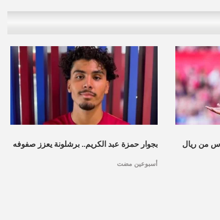
س من ريال
بجوار حمزة عبد الكريم.. برشلونة يعزز صفوفه
أسبوعين مضت
بموهبة مغربية جديدة