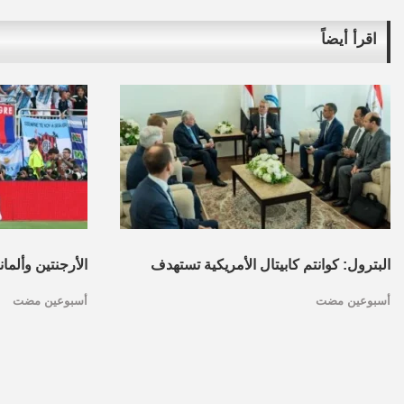
اقرأ أيضاً
البترول: كوانتم كابيتال الأمريكية تستهدف
الأرجنتين وألما
أسبوعين مضت
أسبوعين مضت
تأسيس محفظة استثمارات بقطاع البترول
كأس العالم.. ا