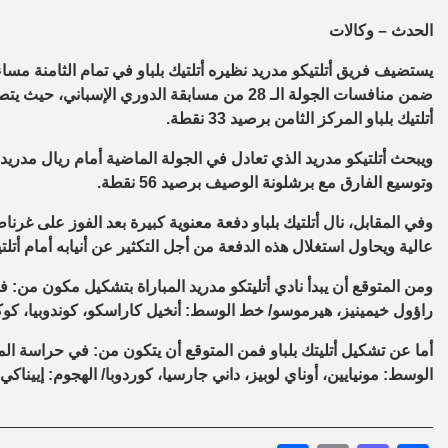
الحدث – وكالات
يستضيف فريق أتلتيكو مدريد نظيره أتلتيك بلباو في تمام الثامنة مساء 
أتلتيك بلباو المركز الثامن برصيد 33 نقطة.
ويبحث أتلتيكو مدريد الذي تعادل في الجولة الماضية أمام ريال مدري
وتوسيع الفارق مع برشلونة الوصيف برصيد 56 نقطة.
وفي المقابل، نال أتلتيك بلباو دفعة معنوية كبيرة بعد الفوز على غرن
عالية ويحاول استغلال هذه الدفعة من أجل التكثير عن أنيابه أمام أتلتي
ومن المتوقع أن يبدأ نادي أتليتكو مدريد المباراة بتشكيل مكون من: ف
راؤول خيمينيز، هيرموسو/ خط الوسط: أنخيل كاراسكو، كوندوبيا، كو
أما عن تشكيل أتليتك بلباو فمن المتوقع أن يتكون من: في حراسة الم
الوسط: مونيايين، أوناي لوبيز، داني جارسيا، كوردوبا/ الهجوم: إييناكي