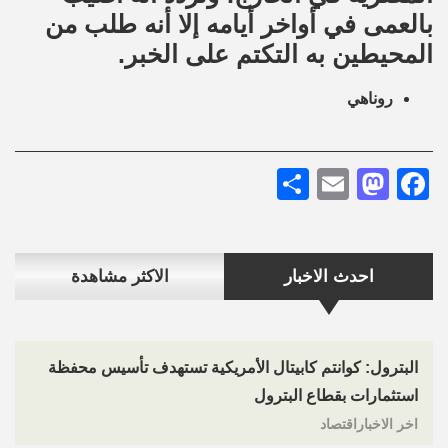
بالعمى في أواخر أيامه إلا أنه طلب من
المحيطين به التكتم على الخبر.
روناهي
Share
Mastodon
Email
Facebook
احدث الاخبار
الاكثر مشاهدة
البترول: كوانتم كابيتال الأمريكية تستهدف تأسيس محفظة
استثمارات بقطاع البترول
اخر الاخباراقتصاد