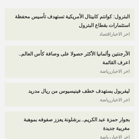
البترول: كوانتم كابيتال الأمريكية تستهدف تأسيس محفظة
استثمارات بقطاع البترول
اخر الاخباراقتصاد
الأرجنتين وألمانيا الأكثر حصولا على وصافة كأس العالم..
اعرف القائمة
اخر الاخباررياضة
ليفربول يستهدف خطف فينيسيوس من ريال مدريد
اخر الاخباررياضة
بجوار حمزة عبد الكريم.. برشلونة يعزز صفوفه بموهبة
مغربية جديدة
اخر الاخباررياضة