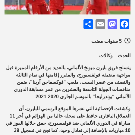
Share
Mastodon
Email
Facebook
5 سنوات مضت
الحدث – وكالات
يتسلح فريق بايرن ميونخ الألماني، بالعديد من الأرقام المميزة قبل
مواجهة مضيفه فولفسبورج، والمقرر إقامتها في تمام الثالثة
والنصف من عصر السبت، ملعب “فوكسفاجن آرينا”، ضمن
منافسات الجولة التاسعة والعشرين من عمر مسابقة الدوري
الألماني “بوندزليجا” بالموسم الجارى 2020-2021.
وكشفت الإحصائية التي نشرها الموقع الرسمي للبايرن، أن
العملاق البافارى حافظ على سجله خاليا من الهزائم في أخر 11
مباراة في الدوري الألماني ضد فولفسبورج، حقق خلالها الفوز في
10 مباريات بالإضافة إلى تعادل وحيد، كما نجح في تسجيل 39