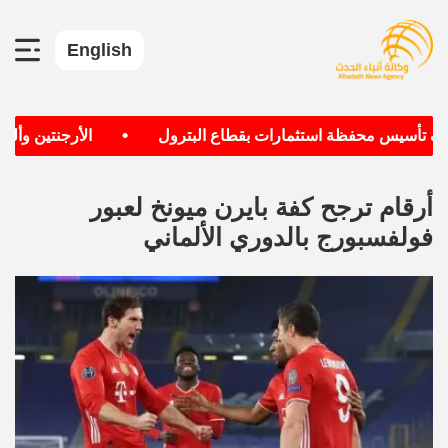
English
•
دف تأسيس محفظة استثمارات بقطاع البترول
الأرجنتين وألماني
أرقام ترجح كفة بايرن ميونخ لعبور
فولفسبورج بالدوري الألماني