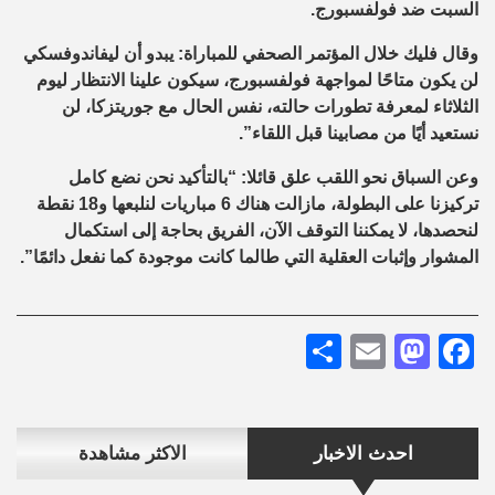
السبت ضد فولفسبورج.
وقال فليك خلال المؤتمر الصحفي للمباراة: يبدو أن ليفاندوفسكي
لن يكون متاحًا لمواجهة فولفسبورج، سيكون علينا الانتظار ليوم
الثلاثاء لمعرفة تطورات حالته، نفس الحال مع جوريتزكا، لن
نستعيد أيًا من مصابينا قبل اللقاء”.
وعن السباق نحو اللقب علق قائلا: “بالتأكيد نحن نضع كامل
تركيزنا على البطولة، مازالت هناك 6 مباريات لنلبعها و18 نقطة
لنحصدها، لا يمكننا التوقف الآن، الفريق بحاجة إلى استكمال
المشوار وإثبات العقلية التي طالما كانت موجودة كما نفعل دائمًا”.
Share
Mastodon
Email
Facebook
احدث الاخبار
الاكثر مشاهدة