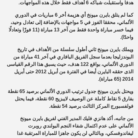
هدفا واستقبلت شباكه 6 أهداف فقط خلال هذه المواجهات.
كما لم يتلق بايرن ميونخ أي هزيمة أخر 6 مباريات في الدوري
الألماني، محققا الفوز في 5 مواجهات بالإضافة إلى تعادل وحيد،
فيما خسر مباراة واحدة فقط من آخر 13 مباراة (11 فوزًا وتعادلًا
واحدًا).
ويملك بايرن ميونخ ثاني أطول سلسلة من الأهداف في تاريخ
البوندزليجا بعدما سجل الفريق البافاري في آخر 41 مباراة من
الدوري الألماني، بواقع 122 هدف، حيث يسبق هذا الرقم القياسى
الذى حققه البايرن أيضا في الفترة من أبريل 2012 حتى أبريل
2014 (65 مباراة).
ويحتل بايرن ميونخ جدول ترتيب الدوري الألماني برصيد 65 نقطة
بفارق 5 نقاط كاملة عن الوصيف لايبزيج 60 نقطة، فيما يحتل
فولفسبورج المركز الثالث برصيد 54 نقطة.
من جانبه، أكد هانزي فليك المدير الفني لفريق بايرن ميونخ
الألماني على عدم اكتمال شفاء النجم البولندي روبرت
ليفاندوفسكي، وبالتالي لن يكون جاهزا للمباراة المرتقبة غدا