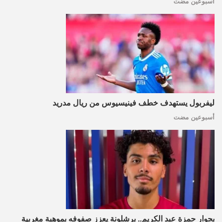
أسبوعين مضت
ليفربول يستهدف خطف فينيسيوس من ريال مدريد
أسبوعين مضت
بجوار حمزة عبد الكريم.. برشلونة يعزز صفوفه بموهبة مغربية