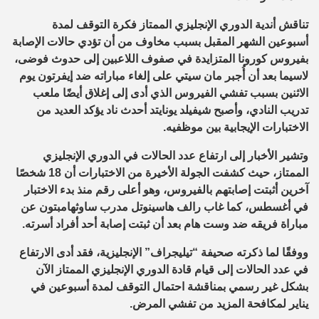
تناقش أندية الدوري الإنجليزي الممتاز فكرة التوقف لمدة
أسبوعين الشهر المقبل بسبب مخاوف من أن تؤدي حالات الإصابة
بفيروس كورونا المتزايدة في صفوف اللاعبين إلى حدوث فوضى،
لاسيما بعد أن أُجبر مان سيتي على إلغاء مباراته ضد إيفرتون يوم
الاثنين بسبب تفشي الفيروس الذي أدى إلى إغلاق أيضًا ملعب
تدريب النادي، وأصبح شيفيلد يونايتد أحدث ناد يؤكد العديد من
الاختبارات الإيجابية بين موظفيه.
وتشير الأخبار إلى ارتفاع عدد الحالات في الدوري الإنجليزي
الممتاز، حيث كشفت الجولة الأخيرة من الاختبارات أن 18 شخصًا
آخرين أثبتت إصابتهم بالفيروس، وهو أعلى رقم منذ بدء الاختبار
في أغسطس، كما غاب رالف هاسينوتل مدرب ساوثهامبتون عن
مباراة فريقه ضد وست هام بعد أن ثبتت إصابة أحد أفراد أسرته.
ووفقًا لما ذكرته صحيفة “تيليجراف” الإنجليزية، فقد أدى الارتفاع
في عدد الحالات إلى قيام قادة الدوري الإنجليزي الممتاز الآن
بشكل غير رسمي بمناقشة احتمال التوقف لمدة أسبوعين في
يناير لمكافحة المزيد من تفشي المرض.