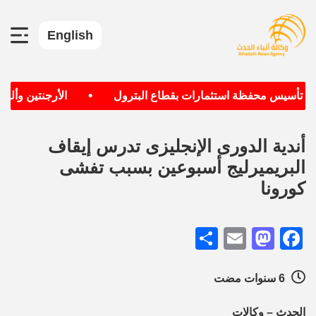
English
•
دف تأسيس محفظة استثمارات بقطاع البترول
الأرجنتين وألماني
أندية الدورى الإنجليزى تدرس إيقاف
البريميرليج أسبوعين بسبب تفشى
كورونا
Share
Mastodon
Email
Facebook
6 سنوات مضت
الحدث – وكالات