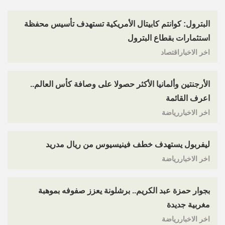
البترول: كوانتم كابيتال الأمريكية تستهدف تأسيس محفظة
استثمارات بقطاع البترول
اخر الاخباراقتصاد
الأرجنتين وألمانيا الأكثر حصولا على وصافة كأس العالم..
اعرف القائمة
اخر الاخباررياضة
ليفربول يستهدف خطف فينيسيوس من ريال مدريد
اخر الاخباررياضة
بجوار حمزة عبد الكريم.. برشلونة يعزز صفوفه بموهبة
مغربية جديدة
اخر الاخباررياضة