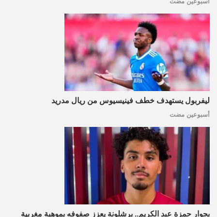
أسبوعين مضت
ليفربول يستهدف خطف فينيسيوس من ريال مدريد
أسبوعين مضت
بجوار حمزة عبد الكريم.. برشلونة يعزز صفوفه بموهبة مغربية