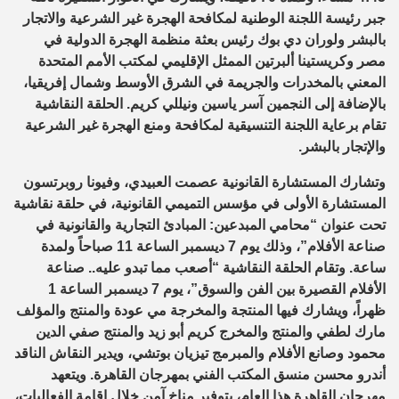
جبر رئيسة اللجنة الوطنية لمكافحة الهجرة غير الشرعية والاتجار
بالبشر ولوران دي بوك رئيس بعثة منظمة الهجرة الدولية في
مصر وكريستينا ألبرتين الممثل الإقليمي لمكتب الأمم المتحدة
المعني بالمخدرات والجريمة في الشرق الأوسط وشمال إفريقيا،
بالإضافة إلى النجمين آسر ياسين ونيللي كريم. الحلقة النقاشية
تقام برعاية اللجنة التنسيقية لمكافحة ومنع الهجرة غير الشرعية
والإتجار بالبشر.
وتشارك المستشارة القانونية عصمت العبيدي، وفيونا روبرتسون
المستشارة الأولى في مؤسس التميمي القانونية، في حلقة نقاشية
تحت عنوان “محامي المبدعين: المبادئ التجارية والقانونية في
صناعة الأفلام”، وذلك يوم 7 ديسمبر الساعة 11 صباحاً ولمدة
ساعة. وتقام الحلقة النقاشية “أصعب مما تبدو عليه.. صناعة
الأفلام القصيرة بين الفن والسوق”، يوم 7 ديسمبر الساعة 1
ظهراً، ويشارك فيها المنتجة والمخرجة مي عودة والمنتج والمؤلف
مارك لطفي والمنتج والمخرج كريم أبو زيد والمنتج صفي الدين
محمود وصانع الأفلام والمبرمج تيزيان بوتشي، ويدير النقاش الناقد
أندرو محسن منسق المكتب الفني بمهرجان القاهرة. ويتعهد
مهرجان القاهرة هذا العام، بتوفير مناخ آمن خلال إقامة الفعاليات،