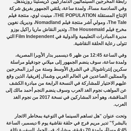
رابطة المخرجين السينمائيين الدنماركيين كريستينا روزيندهل.
وفي السادسة مساءً، ولمدة ساعة، يلتقي الجمهور بفريق شركة
الإنتاج المستقلة THE POPULATION، مينيت لوي، منتجة فيلم
The Tale، ومولي آشر منتجة فيلم Nomadland، وديريك نغوين
مخرج فيلم The Housemaid، وتدير النقاش ماريا راكيل بوزو
مديرة المبادرات التعليمية والدولية في Film Independent التي
تتولى رعاية الحلقة النقاشية.
وفي الساعة 12:45 من ظهر 6 ديسمبر بدار الأوبرا المصرية،
ولمدة ساعة، سوف ينضم الجمهور إلى ميلاني جودفيلو مراسلة
سكرين إنترناشونال في الشرق الأوسط وستة من أبرز المخرجين
والممثلين الصاعدين في العالم العربي وشمال إفريقيا، الذين وقع
عليهم الاختيار للمشاركة في النسخة الرابعة من مبادرة الكشف
عن المواهب نجوم الغد العرب وسوف ينضم النجم أحمد مالك إلى
المناقشة، وهو أحد المشاركين في نسخة 2017 من نجوم الغد
العرب.
وتحت عنوان “هل تساهم السينما في التوعية بمخاطر الاتجار
بالبشر؟” تدير مريم فرج في حلقة نقاشية يوم 6 ديسمبر، الساعة
4:45 مساءً، ولمدة 70 دقيقة، ويشارك في الحوار السفيرة نائلة