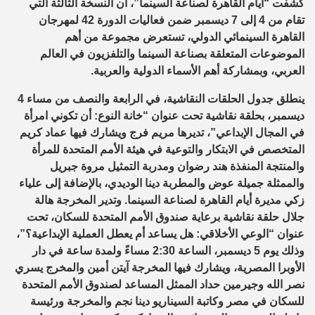
كشفت “أيام القاهرة لصناعة السينما”، أن النسخة الثالثة التي
تقام من 4 إلى 7 ديسمبر ضمن فعاليات الدورة 42 لمهرجان
القاهرة السينمائي الدولي، تستعرض مجموعة من أهم
الموضوعات المتعلقة بصناعة السينما والتلفزيون في العالم
العربي، وبمشاركة أهم الأسماء الدولية والعربية.
ينطلق جدول الحلقات النقاشية، في الرابعة والنصف من مساء 4
ديسمبر، بحلقة نقاشية تحت عنوان “خانة النوع: أن تكوني امرأة
في المجال الإبداعي”، تديرها مريم فرج ويشارك فيها عماد كريم
المتخصص في الابتكار والتوعية في هيئة الأمم المتحدة للمرأة
والمنتجة المنفذة هند رضوان ومدربة التمثيل مروة جبريل
والممثلة جميلة عوض والمطربة دينا الوديدي، بالإضافة إلى علياء
زكي مديرة أيام القاهرة لصناعة السينما. وتدير المخرجة هالة
جلال حلقة نقاشية برعاية صندوق الأمم المتحدة للسكان، تحت
عنوان “الوعي الأخلاقي: هل يساعد أم يعطل العملية الإبداعية؟”،
وذلك يوم 5 ديسمبر، الساعة 2:30 مساءً ولمدة ساعة في دار
الأوبرا المصرية، ويشارك فيها المخرجة آيتن أمين والمخرج يسري
نصر الله وجيرمين حداد الممثل المساعد لصندوق الأمم المتحدة
للسكان في مصر وكاتبة السيناريو دينا نجم والمخرجة ورئيسة