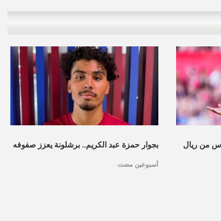
س من ريال
بجوار حمزة عبد الكريم.. برشلونة يعزز صفوفه
أسبوعين مضت
بموهبة مغربية جديدة