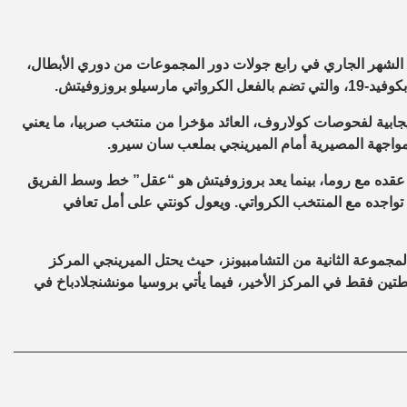
لأمور بالنسبة لإنتر ميلان قبل مواجهة ريال مدريد في 25 من الشهر الجاري في رابع جولات دور المجموعات من دوري الأبطال،
 بروزوفيتش.
الإيجابية لفحوصات كولاروف، العائد مؤخرا من منتخب صربيا، ما يعني
لمواجهة المصيرية أمام الميرينجي بملعب سان سيرو.
عقب انتهاء عقده مع روما، بينما يعد بروزوفيتش هو “عقل” خط وسط الفريق
 وقد أصيب الأخير في 13 من الشهر الجارى بكوفيد-19 أثناء تواجده مع المنتخب الكرواتي. ويعول كونتي على أمل تعافي
لمجموعة الثانية من التشامبيونز، حيث يحتل الميرينجي المركز
نقطتين فقط في المركز الأخير، فيما يأتي بروسيا مونشنجلادباخ في