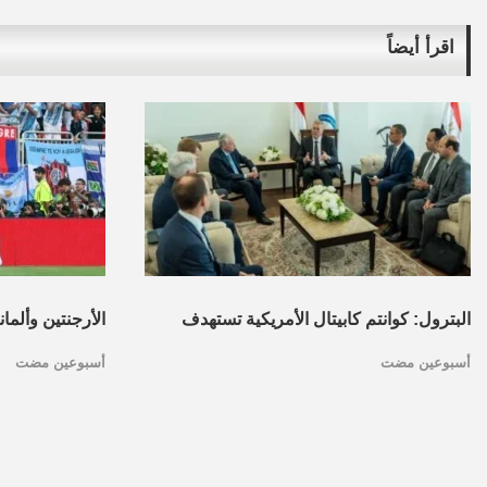
اقرأ أيضاً
البترول: كوانتم كابيتال الأمريكية تستهدف
الأرجنتين وألما
أسبوعين مضت
أسبوعين مضت
تأسيس محفظة استثمارات بقطاع البترول
كأس العالم.. ا