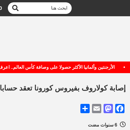
0
الأرجنتين وألمانيا الأكثر حصولا على وصافة كأس العالم.. اعرف الق
إصابة كولاروف بفيروس كورونا تعقد حسابا
Share
Mastodon
Email
Facebook
6 سنوات مضت