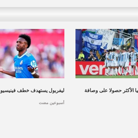
نيا الأكثر حصولا على وصافة
ليفربول يستهدف خطف فينيسيو
أسبوعين مضت
عرف القائمة
مدريد