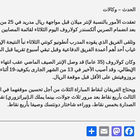
الحدث – وكالات
تعقدت ا
بعد انضمام الصربي ألكسندر كولاروف اليوم الثلاثاء لقائمة المصابين بكوفيد-19، والتي تضم بالفعل الكرواتي مارسيلو
وتلقى الفريق الذي يقوده المدرب أنطونيو كونتي الثلاثاء نبأ النتيجة 
غياب أحد أهم أعمدة الفريق الدفاعية وقبل تبقي أسبوع تقريبا قبل ا
وكان كولاروف (35 عاما) قد وصل الإنتر الصيف الماضي 
الإيطالي،
بروزوفيتش على الأقل قبل موقعة الريال.
ويحتاج الفريقان لنقاط المباراة الثلاث من أجل تحسين موقفهما في ا
الثالث بأربع نقاط بعد مرور ثلاث جولات، بينما يملك الـ(نيراتزوري) 
الصدارة بخمس نقاط، ووراءه شاختار دونتسك وصيفا بأربع نقاط.
Share
Mastodon
Email
Facebook