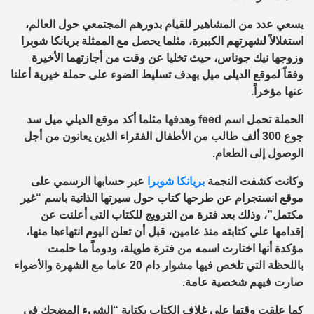
يسعي عدد من المشاهير للقيام بدورهم المجتمعي حول العالم،
استغلالاً لشهرتهم الكبيرة، مثلما يحصل مع الممثلة بريانكا شوبرا
وزوجها نيك جوناس، حيث تخليا عن وقت من أجازتهما الأخيرة
وفقاً لموقع الديلى ميل بهدف تسليط الضوء على حملة خيرية أعلنا
عنها مؤخراً.
الحملة تحمل اسم
feed
وهدفها مثلما أكد موقع الديلي ميل سد
جوع 300 ألف طالب من الأطفال الفقراء الذين يعانون من أجل
الوصول إلى الطعام.
وكانت كشفت النجمة
بريانكا شوبرا
عبر حسابها الرسمي على
موقع انستجرام عن طرحها كتاب حول سيرتها الذاتية باسم “غير
مكتمل”، وذلك بعد فترة من الترويج للكتاب التى أعلنت عن
إقدامها علي كتابته منذ عامين، قبل أن تعلن اليوم انتهاءها منها،
مؤكدة أنها اختارت اسمه من فترة طويلة، ودوماً ما حلمت
باللحظة التي تلخص فيها مشوار دام 20 عاما مع الشهرة والأضواء
صارت فيهم شخصية عامة.
كما علقت وقتها علي غلاف الكتاب بكتابة “الشيء المضحك في