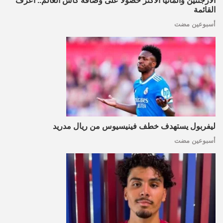
الأرجنتين وألمانيا الأكثر حصولا على وصافة كأس العالم.. اعرف
القائمة
أسبوعين مضت
ليفربول يستهدف خطف فينيسيوس من ريال مدريد
أسبوعين مضت