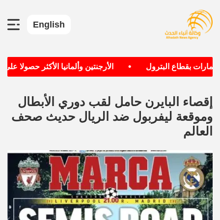
English
•
طاع البترول
الأرجنتين وألمانيا الأكثر حصولا على وصافة كأس
إقصاء البايرن حامل لقب دوري الأبطال
وموقعة ليفربول ضد الريال حديث صحف
العالم