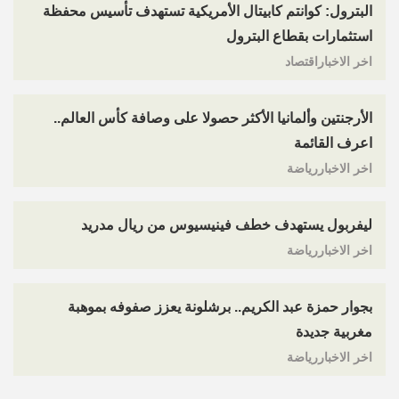
البترول: كوانتم كابيتال الأمريكية تستهدف تأسيس محفظة
استثمارات بقطاع البترول
اخر الاخباراقتصاد
الأرجنتين وألمانيا الأكثر حصولا على وصافة كأس العالم..
اعرف القائمة
اخر الاخباررياضة
ليفربول يستهدف خطف فينيسيوس من ريال مدريد
اخر الاخباررياضة
بجوار حمزة عبد الكريم.. برشلونة يعزز صفوفه بموهبة
مغربية جديدة
اخر الاخباررياضة