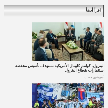
اقرأ أيضاً
البترول: كوانتم كابيتال الأمريكية تستهدف تأسيس محفظة
استثمارات بقطاع البترول
أسبوعين مضت