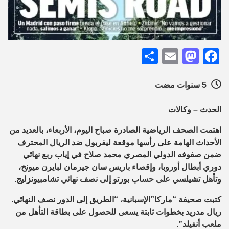
Share
Mastodon
Email
Facebook
5 سنوات مضت
الحدث – وكالات
اهتمت الصحف الرياضية الصادرة صباح اليوم، الأربعاء، بالعديد من
الأحداث الهامة على رأسها موقعة ليفربول ضد الريال المحترف
ضمن صفوفه الدولي المصري محمد صلاح في إياب ربع نهائي
دوري أبطال أوروبا، وإقصاء باريس سان جيرمان لبايرن ميونخ،
وتأهل تشيلسي على حساب بورتو إلى نصف نهائي تشامبيونزليج.
كتبت صحيفة “ماركا”الإسبانية، “الطريق إلى الدور نصف النهائي.
ريال مدريد بخطوات ثابتة يسعى للحصول على بطاقة التأهل من
ملعب أنفيلد”.