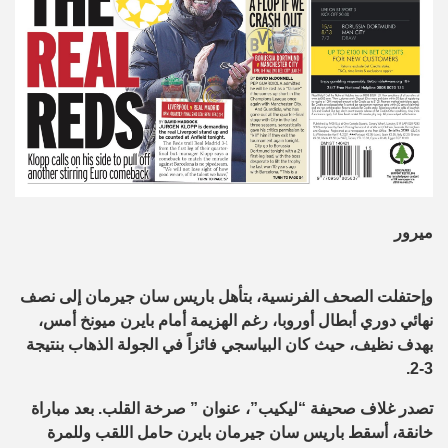
ميرور
وإحتفلت الصحف الفرنسية، بتأهل باريس سان جيرمان إلى نصف
نهائي دوري أبطال أوروبا، رغم الهزيمة أمام بايرن ميونخ أمس،
بهدف نظيف، حيث كان البياسجي فائزاً في الجولة الذهاب بنتيجة
3-2.
تصدر غلاف صحيفة “ليكيب”، عنوان ” صرخة القلب. بعد مباراة
خانقة، أسقط باريس سان جيرمان بايرن حامل اللقب وللمرة