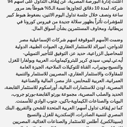
أعلنت إدارة البورصة المصرية، عن إيقاف التداول على أسهم 94
شركة، لمدة 10 دقائق لتجاوزها نسبة الـ5% هبوطاً بعد مرور
ساعة ونصف خلال جلسة تداول اليوم الاثنين، بضغوط هبوط كبير
للمؤشرات تأثراً بظهور سلالة جديدة من فيروس كورونا في
بريطانيا، ومخاوف المستثمرين بشأن أسواق المال.
وضمت الأسهم الموقوفة اسهم شركات الإسماعيلية مصر
للدواجن، اميرالد للاستثمار العقاري، العبوات الطبية، الدولية
للمحاصيل الزراعية، حديد عز، التوفيق للتأجير التمويلي-
أيه.تي.ليس، سيدي كرير للبتروكيماويات، العربية وبولفارا للغزل
والنسيج-يونيراب، القناة للتوكيلات الملاحية، الجيزة العامة
للمقاولات والاستثمار العقاري، المصريين للاستثمار والتنمية
العمرانية، العربية للمحابس، غاز مصر، المالية والصناعية
المصرية، اودن للاستثمارات المالية، أوراسكوم للاستثمار القابضة،
الحديد والصلب المصرية، مجموعة بورتو القابضة-بورتو جروب،
البويات والصناعات الكيماوية-باكين، جنوب الوادي للأسمنت.
كما تم إيقاف تداول أسهم؛ العربية المتحدة للشحن والتفريغ، البنك
المصري لتنمية الصادرات، الإسكندرية للغزل والنسيج
(سبينالكس)، أطلس للاستثمار والصناعات الغذائية، المصريين