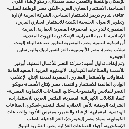
للإسكان والتنمية والتعمير، سبيد ميديكال، رمكو لإنشاء القرى
السياحية، الاستثمار العقاري العربي-اليكو، مصر الوطنية للصلب-
عتاقة، شارم دريمز للاستثمار السياحي، الشركة العربية لإدارة
وتطوير الأصول، الخليجية الكندية للاستثمار العقاري العربي،
المنصورة للدواجن، المجموعة المصرية العقارية، الغربية
الإسلامية للتنمية العمرانية، الإسكندرية للزيوت المعدنية،
أوراسكوم للتنمية مصر، المصرية لتطوير صناعة البناء (ليفت
سلاب مصر)، مصر للألومنيوم، العز للسيراميك والبورسلين-
الجوهرة.
وتم إيقاف تداول أسهم؛ شركة النصر للأعمال المدنية، أبوقير
للأسمدة والصناعات الكيماوية، الألومنيوم العربية، الصعيد العامة
للمقاولات والاستثمار العقاري، المصرية لمدينة الإنتاج الإعلامي،
الوادي العالمية للاستثمار والتنمية، مصر لإنتاج الأسمدة-موبكو،
النصر للملابس والمنسوجات-كابو، الصناعات الكيماوية المصرية-
كيما، الكابلات الكهربائية المصرية، الملتقي العربي للاستثمارات،
الشرقية الوطنية للأمن الغذائي، اسيك للتعدين-اسكوم، الصناعات
الهندسية المعمارية للإنشاء والتعمير، ممفيس للأدوية والصناعات
الكيماوية، سماد مصر (ايجيفرت)، العز الدخيلة للصلب-
الإسكندرية، أجواء للصناعات الغذائية-مصر، العقارية للبنوك