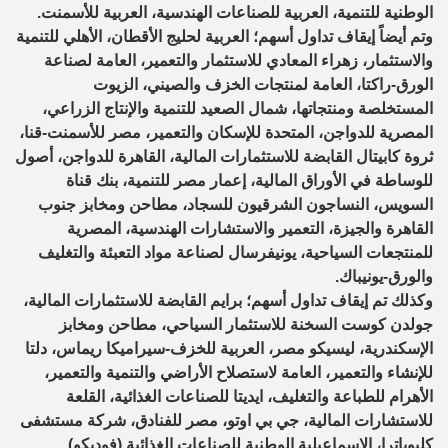
الوطنية للتنمية، العربية للصناعات الهندسية، العربية للأسمنت.
وتم أيضاً إيقاف تداول أسهم؛ العربية لحليج الأقطان، الأهلي للتنمية
والاستثمار، زهراء المعادي للاستثمار والتعمير، العامة لصناعة
الورق-راكتا، العامة لمنتجات الخزف والصيني، الزيوت
المستخلصة ومنتجاتها، شمال الصعيد للتنمية والإنتاج الزراعي،
المصرية للدواجن، المتحدة للإسكان والتعمير، مصر للأسمنت-قنا،
ثروة كابيتال القابضة للاستثمارات المالية، القاهرة للدواجن، أصول
للوساطة في الأوراق المالية، إعمار مصر للتنمية، بنك قناة
السويس، النساجون الشرقيون للسجاد، مطاحن ومخابز جنوب
القاهرة والجيزة، التعمير والاستشارات الهندسية، المصرية
للمنتجعات السياحية، يونيفرسال لصناعة مواد التعبئة والتغليف
والورق-يونيباك.
وكذلك تم إيقاف تداول أسهم؛ برايم القابضة للاستثمارات المالية،
جولدن كوست السخنة للاستثمار السياحي، مطاحن ومخابز
الإسكندرية، ليسيكو مصر، العربية للخزف-سيراميكا ريماس، دلتا
للإنشاء والتعمير، العامة لاستصلاح الأراضي والتنمية والتعمير،
الأهرام للطباعة والتغليف، ايديتا للصناعات الغذائية، القلعة
للاستشارات المالية، جي بي اوتو، مصر للفنادق، شركة مستشفى
كليوباترا، الإسماعيلية الوطنية للصناعات الغذائية (فوديكو).