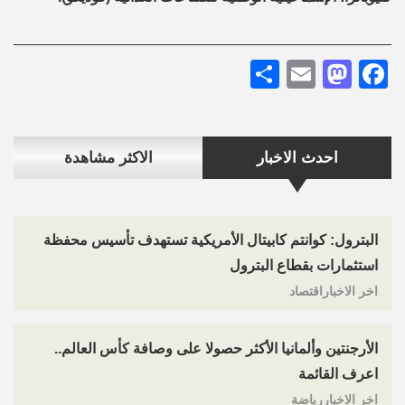
Share
Mastodon
Email
Facebook
احدث الاخبار
الاكثر مشاهدة
البترول: كوانتم كابيتال الأمريكية تستهدف تأسيس محفظة
استثمارات بقطاع البترول
اخر الاخباراقتصاد
الأرجنتين وألمانيا الأكثر حصولا على وصافة كأس العالم..
اعرف القائمة
اخر الاخباررياضة