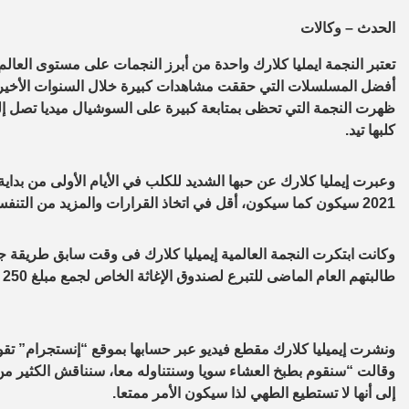
الحدث – وكالات
تعتبر النجمة ايمليا كلارك واحدة من أبرز النجمات على مستوى الع
كلبها تيد.
2021 سيكون كما سيكون، أقل في اتخاذ القرارات والمزيد من التنفس في طريقنا خلال كل يوم جميل نحصل عليه على كوكب الأرض”.
وكانت ابتكرت النجمة العالمية إيميليا كلارك فى وقت سابق طريقة 
طالبتهم العام الماضى للتبرع لصندوق الإغاثة الخاص لجمع مبلغ 250 ألف جنيه إسترلينى، فى مقابل تناول العشاء معها عبر الفيديو كول.
وقالت “سنقوم بطبخ العشاء سويا وسنتناوله معا، سنناقش الكثير من ا
إلى أنها لا تستطيع الطهي لذا سيكون الأمر ممتعا.