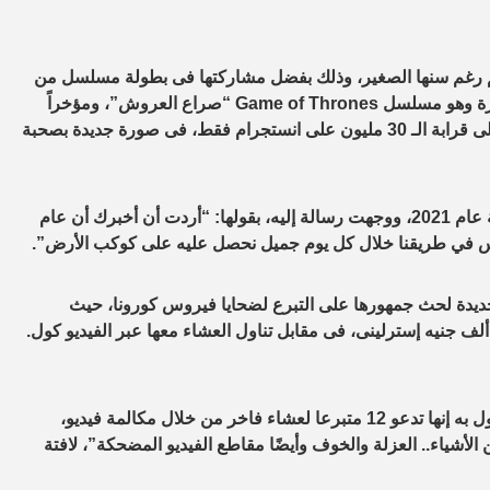
الم رغم سنها الصغير، وذلك بفضل مشاركتها فى بطولة مسلسل من
أفضل المسلسلات التي حققت مشاهدات كبيرة خلال السنوات الأخيرة وهو مسلسل Game of Thrones “صراع العروش”، ومؤخراً
ظهرت النجمة التي تحظى بمتابعة كبيرة على السوشيال ميديا تصل إلى قرابة الـ 30 مليون على انستجرام فقط، فى صورة جديدة بصحبة
وعبرت إيمليا كلارك عن حبها الشديد للكلب في الأيام الأولى من بداية عام 2021، ووجهت رسالة إليه، بقولها: “أردت أن أخبرك أن عام
جديدة لحث جمهورها على التبرع لضحايا فيروس كورونا، حيث
ونشرت إيميليا كلارك مقطع فيديو عبر حسابها بموقع “إنستجرام” تقول به إنها تدعو 12 متبرعا لعشاء فاخر من خلال مكالمة فيديو،
لأشياء.. العزلة والخوف وأيضًا مقاطع الفيديو المضحكة”، لافتة