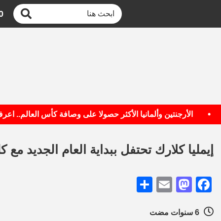
0
الأرجنتين وألمانيا الأكثر حصولا على وصافة كأس العالم.. اعرف ال
إيمليا كلارك تحتفل ببداية العام الجديد مع ك
Share
Mastodon
Email
Facebook
6 سنوات مضت