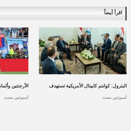
اقرأ أيضاً
البترول: كوانتم كابيتال الأمريكية تستهدف
الأرجنتين وألما
أسبوعين مضت
أسبوعين مضت
تأسيس محفظة استثمارات بقطاع البترول
كأس العالم.. ا