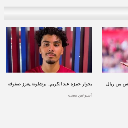
س من ريال
بجوار حمزة عبد الكريم.. برشلونة يعزز صفوفه
أسبوعين مضت
بموهبة مغربية جديدة