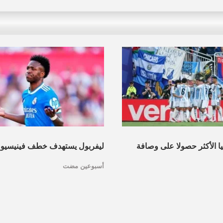
نيا الأكثر حصولا على وصافة
ليفربول يستهدف خطف فينيسيو
أسبوعين مضت
عرف القائمة
مدريد