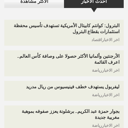
احدث الاخبار
الاكثر مشاهدة
البترول: كوانتم كابيتال الأمريكية تستهدف تأسيس محفظة
استثمارات بقطاع البترول
اخر الاخباراقتصاد
الأرجنتين وألمانيا الأكثر حصولا على وصافة كأس العالم..
اعرف القائمة
اخر الاخباررياضة
ليفربول يستهدف خطف فينيسيوس من ريال مدريد
اخر الاخباررياضة
بجوار حمزة عبد الكريم.. برشلونة يعزز صفوفه بموهبة
مغربية جديدة
اخر الاخباررياضة