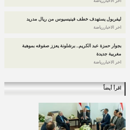
اخر الاخباررياضة
ليفربول يستهدف خطف فينيسيوس من ريال مدريد
اخر الاخباررياضة
بجوار حمزة عبد الكريم.. برشلونة يعزز صفوفه بموهبة
مغربية جديدة
اخر الاخباررياضة
اقرأ أيضاً