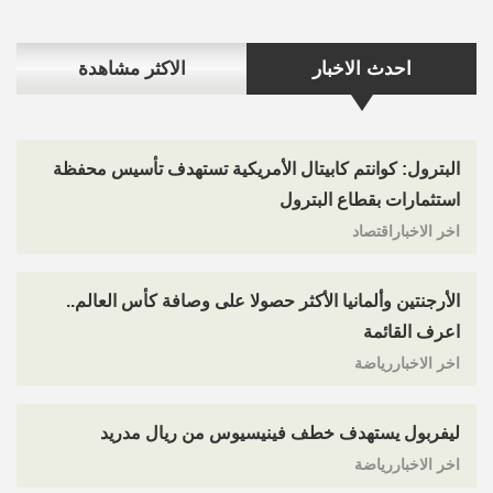
احدث الاخبار
الاكثر مشاهدة
البترول: كوانتم كابيتال الأمريكية تستهدف تأسيس محفظة
استثمارات بقطاع البترول
اخر الاخباراقتصاد
الأرجنتين وألمانيا الأكثر حصولا على وصافة كأس العالم..
اعرف القائمة
اخر الاخباررياضة
ليفربول يستهدف خطف فينيسيوس من ريال مدريد
اخر الاخباررياضة