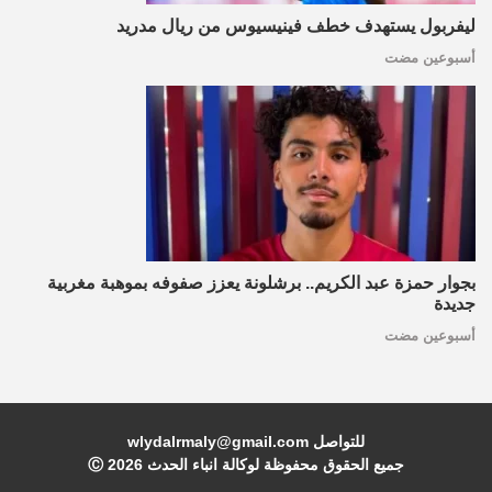
ليفربول يستهدف خطف فينيسيوس من ريال مدريد
أسبوعين مضت
بجوار حمزة عبد الكريم.. برشلونة يعزز صفوفه بموهبة مغربية
جديدة
أسبوعين مضت
للتواصل wlydalrmaly@gmail.com
جميع الحقوق محفوظة لوكالة انباء الحدث Ⓒ
2026