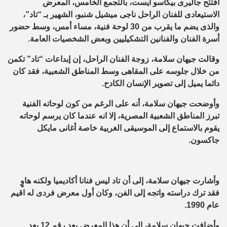
افتتح جاليرى بيكاسو ايست، بالتجمع الخامس، المعرض
الاستيعادى للفنان الراحل ناجى ميشيل شنبو، الشهير بـ “تاد”،
والذى يضم ما يقرب من 30 لوحة فنية، مساء أمس، وسط حضور
أسرة الفنان والفنانين التشكيليين وبعض الشخصيات العامة.
وقالت جيهان سلامة، زوجة الفنان الراحل، إن إبداعات “تاد” تكمن
من خلال جلوسه على المقاهى وسط المناطق الشعبية، فقد كان
دائما يميل إلى تصوير الإنسان الكادح.
وأوضحت جيهان سلامة، أنه على الرغم من كون لوحاته الفنية
تبرز المناطق الشعبية المصرية، إلا انه عندما كان يرسم لوحاته
يقوم بالاستماع إلى الموسيقى الغربية خاصة أغانى مايكل
جاكسون.
وأشارت جيهان سلامة، إلى أن تاد ليس فنانا أكاديميا ولكنه هاوٍِ
فقد ترك دراسته واتجه إلى الفن، وكان أول معرض فردى له اقيم
عام 1990.
وأضافت جيهان سلامة، إلى أن هذا المعرض يعد رقم 12 بعد