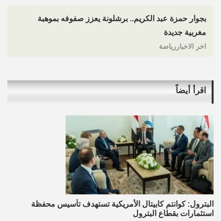
بجوار حمزة عبد الكريم.. برشلونة يعزز صفوفه بموهبة
مغربية جديدة
اخر الاخباررياضة
اقرأ أيضاً
البترول: كوانتم كابيتال الأمريكية تستهدف تأسيس محفظة
استثمارات بقطاع البترول