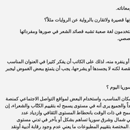
عاناته.
صيرة ولاتقارن بالرواية عن الروايات مثلاً؟
ستخدمون لغة صعبة تشبه قصائد الشعر في صورها ومفرداتها
 قصصي.
 أو ينفره منه، لذلك على الكاتب أن يفكر كثيرا في العنوان المناسب
ة لكنه لا يجسدها أو يشرحها، يجب أن يتمتع ببعض الغموض ليجبر
يا اليوم ؟
ن المناسب، واستخدام البعض لمواقع التواصل الاجتماعي كمنصة
داً والجميع يرى أنه في مستوى يسمح له بتقييم الكتّاب والشعراء، إن
ويسمح في ذات الوقت بانحطاط المستوى الثقافي وازدياد عدد
دة في شمال وشرق سوريا تساهم بشكل أو بآخر في تدني مستوى
ختصة بتقييم المطبوعات ما يعني عدم وجود رقابة أدبية أونقد