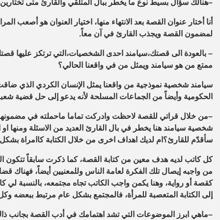
–
هنالك سؤال بسيط نوع ما يخطر ببال المتلقي والقارئ متى تختارين عنو
أنا أختار عنوان القصة بعد الانتهاء منها، اختيار العنوان هو أصعب المرا
لمضمون القصة ويجذب القارئ في آن معاً.
–
بالعودة الى قصتك،
سيامند احدى الشخصيات،التي ترتكز عليها قصتك
ممتع من هو سيامند ويمثل من في واقعنا الحالي؟
سيامند شخصية نموذجية من واقعنا يمثل الإنسان الكردي الذي ضاقت 
الحكومية وأيضاً من الجماعات المسلحة لأنه يدعو إلى حل قضية شعب
–
من خلال قراتي للقصة لاحظت وادركت تماما ماحملته في مضمونها 
شخصية سيامند
هنا يخطر في بال القارئ العديد من الاسئلة ومنها او
سأقدّم للقارئ؟ام لديك اهداف اخرى من خلال الكتابة كاامراة بش
كل كاتب لديه هدف معين من كتابة القصة، كما ذكرت سابقاً تتكون الفك
من واجبه إيصال تلك الفكرة لعامة الناس وللمعنيين أيضاً، فهناك قضايا
كقصة أو رواية، وهنا يكمن واجب الكاتب تجاه مجتمعه، بالنسبة لي كا
إلى الكتابة المتعصبة للمرأة، فالمجتمع بشكل عام مرتبط ببعضه وكل
–
ماهي ابرز الموضوعات التي تشد اهتمامك في أدب القصة بجانب ذ