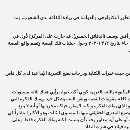
تطور التكنولوجي والعولمة في زيادة الثقافة لدى الشعوب، وما
لحر أفين يوسف (الدقائق الخمس)، قد حازت على المركز الأول في
مسابقة القصة القصيرة في مهرجان أدب وفن المرأة الخامس والذي جاء بتاريخ ٢/ ٣ /٢٠٢٠ وحول حيثيات تلك القصة وتقيم واقع القصة
حيث خبرات الكتابة ودرجات نضج التجربة الإبداعية لدى كل قاص
توبة باللغة العربية كوني أكتب بها، برأيي هناك ثلاثة مستويات
لك كافة مقومات القصة ويتقن اللغة بشكل جيد ويملك الفكرة التي
لذي يملك الفكرة ولكنه لا يتقن حياكة مجرياتها أو أنه لا يتبع
ضيع المغزى الحقيقي منها، المستوى الثالث وهو الأكثر انتشاراً في
ة أو على أية معايير يجب أن يستند، لكنه يملك الفكرة فقط وعلى
بية فيقع في شرك النقاد.