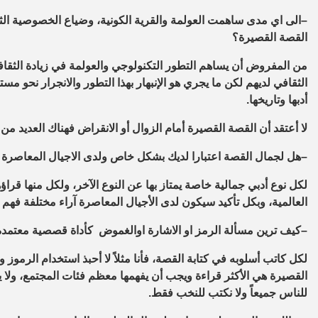
–
الى اي مدى ساهمت العولمة والقرية الكونية، وضياع الخصوصية ال
القصة القصيرة؟
من المفروض أن يساهم التطور التكنولوجي والعولمة في زيادة الثقا
الثقافي لديهم لكن ما يجري هو الإنبهار بهذا التطور والانجرار نحو مس
أدبها وتاريخها.
لا أعتقد أن القصة القصيرة أمام الزوال أو الانقراض فهناك العديد من 
–
هل لجمال القصة اعتبارا لديك بشكل خاص ولدى الاجيال المعاصرة
لكل نوع أدبي جمالية خاصة يمتاز بها عن النوع الآخر، ولكل منها قراؤ
العالمية، وبكل تأكيد سيكون لدى الأجيال المعاصرة آراء مختلفة فهم 
–
كيف ترين مسألة الرمز او الاشارة اوالغموض كأداة قصصية معتم
لكل كاتب أسلوبه في كتابة القصة، فأنا مثلاً لا أحبذ استخدام الرموز
القصيرة هي الأكثر قراءة ويجب أن يفهمها معظم فئات المجتمع، ولا ي
للناس جميعاً ولا نكتب للنخب فقط.