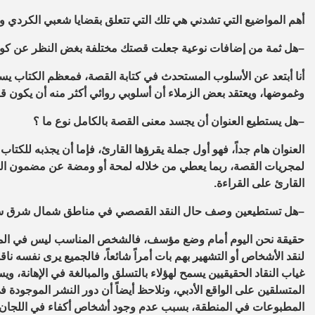
أهم المواضيع التي تشدني هي تلك التي تتعلق بقضايا شعبي الكردي وم
–
هل ثمة من إضافات نوعية جعلت قصتك مختلفة بغض النظر عن كونها ق
أنا أبتعد عن الأسلوب المستحدث في كتابة القصة، فمعظم الكتاب ي
وغموضها، ويعتقد بعض الزملاء أن أسلوبي روائي أكثر منه أن يكون
–
هل يستطيع العنوان أن يجسد معنى القصة بالكامل نوع ما
؟
العنوان هام جداً، فهو أول جملة يقرؤها القارئ، فإما أن يجذبه للكتاب
لمجريات القصة، ربما يعطي من خلاله لمحة أو ومضة عن مضمون القص
القارئ على القراءة.
–
هل تستطيعين وصف حال النقد القصصي في مناطق شمال شرق سور
حقيقة نحن اليوم أمام وضع مؤسف، فالشخص المناسب ليس في المكا
لنقد الأشخاص أو التشهير بهم بات أمراً شائعاً، فالجميع يرى نفسه ناق
غياب النقاد الحقيقيين يسمح لهؤلاء بالتسلق والمبالغة في الإهانة، 
المتسلقين على الواقع الأدبي، ونلاحظ أيضاً أن دور النشر الموجو
المطبوعات في المنطقة، بسبب عدم وجود أشخاص أكفاء في اللجان الم