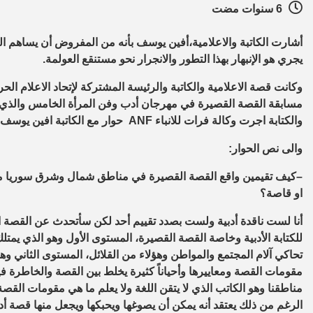
6 سنوات مضت
أشارت الكاتبة والاعلامية،أفين يوسف بأنه من المفروض أن يساهم ال
يجري هو الإنبهار بهذا التطور والانجرار نحو مستنقع العولمة.
وكانت قصة الاعلامية والكاتبة والرئيسة المشتركة لإتحاد الاعلام ا
والكتابة اجرت وكالة فرات للانباء
ANF
حوار مع الكاتبة افين يوسف.
والى نص الحوار:
–
كيف تقيمين واقع القصة القصيرة في مناطق شمال وشرق سوريا من 
او قاصة؟
أنا لست ناقدة أدبية ولست بصدد تقييم أحد لكن سأتحدث عن القصة المك
للكتابة الأدبية وخاصة القصة القصيرة، المستوى الأول وهو الذي يمت
تحاكي آلام المجتمع والمواطن وهؤلاء من القلائل، المستوى الثاني وهو ا
مقومات القصة ومعاييرها وأحياناً كثيرة يخلط بين القصة والخاطرة في
مناطقنا وهو الكاتب الذي لا يتقن اللغة ولا يعلم ما هي مقومات القص
الرغم من ذلك يعتقد أنه يمكن أن يصوغها ويحبكها ويجعل منها قصة أد