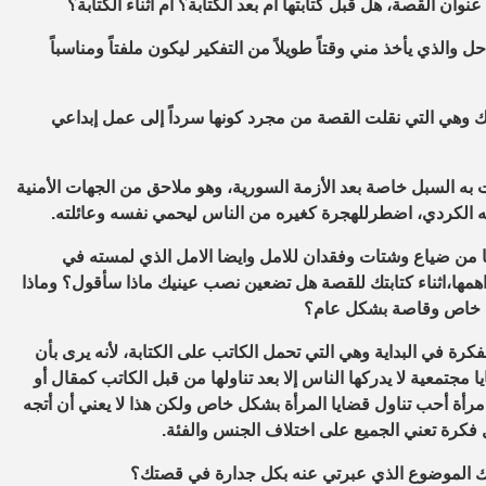
ان القصة، هل قبل كتابتها أم بعد الكتابة؟ أم أثناء الكتابة؟
حل والذي يأخذ مني وقتاً طويلاً من التفكير ليكون ملفتاً ومناسباً
 وهي التي نقلت القصة من مجرد كونها سرداً
إلى عمل إبداعي
به السبل خاصة بعد الأزمة السورية، وهو ملاحق من الجهات الأمنية
ه الكردي، اضطرللهجرة كغيره من الناس ليحمي نفسه وعائلته.
من ضياع وشتات وفقدان للامل وايضا الامل الذي لمسته في
 اهمها،اثناء كتابتك للقصة هل تضعين نصب عينيك ماذا سأقول؟ وماذا
كل خاص وقاصة بشكل عام؟
رة في البداية وهي التي تحمل الكاتب على الكتابة، لأنه يرى بأن
 مجتمعية لا يدركها الناس إلا بعد تناولها من قبل الكاتب كمقال أو
مرأة أحب تناول قضايا المرأة بشكل خاص ولكن هذا لا يعني أن أتجه
 فكرة تعني الجميع على اختلاف الجنس والفئة.
اك الموضوع الذي عبرتي عنه بكل جدارة في قصتك؟