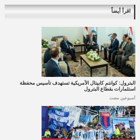
اقرأ أيضاً
البترول: كوانتم كابيتال الأمريكية تستهدف تأسيس محفظة
استثمارات بقطاع البترول
أسبوعين مضت