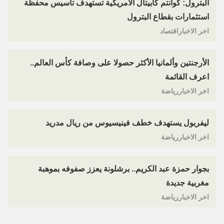
البترول: كوانتم كابيتال الأمريكية تستهدف تأسيس محفظة
استثمارات بقطاع البترول
اخر الاخباراقتصاد
الأرجنتين وألمانيا الأكثر حصولا على وصافة كأس العالم..
اعرف القائمة
اخر الاخباررياضة
ليفربول يستهدف خطف فينيسيوس من ريال مدريد
اخر الاخباررياضة
بجوار حمزة عبد الكريم.. برشلونة يعزز صفوفه بموهبة
مغربية جديدة
اخر الاخباررياضة