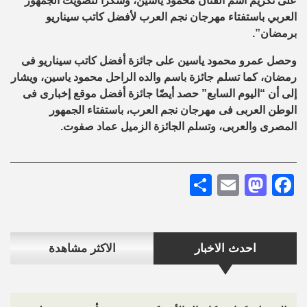
على تكريم اسم الفنان محمود ياسين، وشكرا لتصويت الجمهور
العربي باستفتاء مهرجان نجم العرب لأفضل كاتب سيناريو
برمضان”.
وحصل عمرو محمود ياسين على جائزة أفضل كاتب سيناريو فى
رمضان، كما تسلم جائزة باسم والده الراحل محمود ياسين، ويشار
إلى أن “اليوم السابع” حصد أيضًا جائزة أفضل موقع إخبارى فى
الوطن العربى فى مهرجان نجم العرب، باستفتاء الجمهور
المصرى والعربى، وتسلم الجائزة الزميل عماد صفوت
.
Share
Mastodon
Email
Facebook
احدث الاخبار
الاكثر مشاهدة