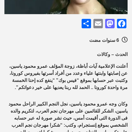
Share
Mastodon
Email
Facebook
6 سنوات مضت
الحدث – وكالات
أعلنت الإعلامية آيات أباظة، زوجة المؤلف عمرو محمود ياسين،
عن إصابتها وابنتها علياء وعدد من أفراد أسرتها بفيروس كورونا،
وكتبت عبر حسابها بموقع “فيس بوك” “ينفع كده إحنا الخمسة
مرة واحدة كورونا .. الحمد لله ربنا يعديها على خير دعواتكم”.
وكان وجه عمرو محمود ياسين، نجل النجم الكبير الراحل محمود
ياسين، الشكر للقائمين على مهرجان نجم العرب، لتكريم والده
فى الدورة التى أقيمت أمس، حيث نشر صورة له عبر حسابه
الشخصي بموقع إنستجرام، وكتب: “شكرا مهرجان نجم العرب