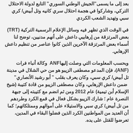
بعد إلى ما يسمى”الجيش الوطني السوري” التابع لدولة الاحتلال
التركي، وشاركوا في هجمة احتلال سري كانيه وتل أبيض/ كري
سبي وتهديد الشعب الكردي
في الوقت الذي تظهر فيه وسائل الإعلام الرسمية التركية (
TRT
)
بعض المرتزقة من إرهابيي داعش على أنهم مدنيين، توضح لنا
أسماء بعض المرتزقة الآخرين الذين كانوا عناصر من تنظيم داعش
الإرهابي.
وبحسب المعلومات التي وصلت إليها
ANF
وكالة أنباء فرات
(
ANF
)، فإن المدعو مصطفى الزيبو هو من حي الشلال في مدينة
تل أبيض/ كري سبي، وكان يعرف بقلب ” أبو رشيد الأنصاري”
ضمن داعش الإرهابي، وكان مصطفى الزيبو من قادة كتيبة (شيخ
الإسلام أبن تيمية) عام 2012 ومن ثم انضم مع كتيبته إلى جبهة
النصرة عام ؛ شارك الزيبو بشكل فعال في قمع الكرد وطردهم
من تل أبيض/ كري سبي والاستيلاء على أموالهم وممتلكاتهم؛ كما
أن العديد من المواطنين الكرد الذين فضلوا البقاء في المدين،
تعرضوا للقتل على يده.