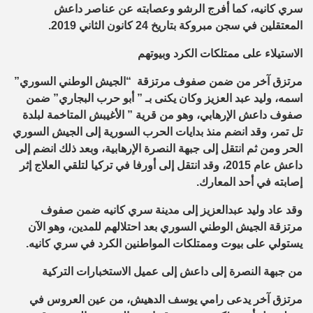
سري كانيه، كما أفرج الرشو وعصابته عن عناصر داعش
المعتقلين في سجن مبروكة بتاريخ 24 كانون الثاني 2019.
الاستيلاء على ممتلكات الكرد وبيوتهم
مرتزق آخر من ضمن صفوف مرتزقة “الجيش الوطني السوري”
اسمه، وليد عبد العزيز وكان يكنى بـ ” أبو حرب البجاري” ضمن
صفوف داعش الإرهابي، وهو من قرية ” الأغيبش المتاخمة لبلدة
تل تمر، وقد انضم منذ بدايات الحرب السورية إلى الجيش السوري
الحر ومن ثم انتقل إلى جبهة النصرة الإرهابية، وبعد ذلك انضم إلى
داعش عام 2015، وقد انتقل إلى أورفا في تركيا لتلقي العلاج إثر
إصابته في أحد المعارك.
وقد عاد وليد عبدالعزيز إلى مدينة سري كانيه ضمن صفوف
مرتزقة الجيش الوطني السوري بعد احتلالهم للمدين، وهو الآن
يستولي على بيوت وممتلكات المواطنين الكرد في سري كانيه.
من جبهة النصرة إلى داعش إلى عميل الاستخبارات التركية
مرتزق آخر يدعى رامي يوسف الدهيش، من عين العروس في