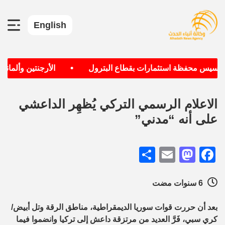
English
•
تأسيس محفظة استثمارات بقطاع البترول
الأرجنتين وألمانيا ا
الاعلام الرسمي التركي يُظهِر الداعشي
على أنه “مدني”
Share
Mastodon
Email
Facebook
6 سنوات مضت
بعد أن حررت قوات سوريا الديمقراطية، مناطق الرقة وتل أبيض/
كري سبي، فَرَّ العديد من مرتزقة داعش إلى تركيا وانضموا فيما