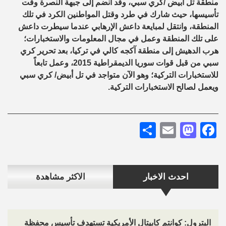
منطقة تل أبيض /كري سبي، وقد انضم إلى جبهة النصرة وقت
تأسيسها، حيث شارك في طرد وقتل المواطنين الكرد في تلك
المنطقة، وانتقل لمبايعة داعش الإرهابي عندما سيطرت داعش
على تلك المنطقة وعمل في مجال المعلومات والاستخبارات؛
هرب الدهيش إلى منطقة آكجه كالي في تركيا، بعد تحرير كري
سبي من قبل قوات سوريا الديمقراطية 2015، وعمل تابعاً
للاستخبارات التركية؛ وهو الآن متواجد في تل أبيض/ كري سبي
ويعمل لصالح الاستخبارات التركية.
Share
Mastodon
Email
Facebook
احدث الاخبار
الاكثر مشاهدة
البترول: كوانتم كابيتال الأمريكية تستهدف تأسيس محفظة