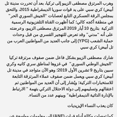
وهرب المرتزق مصطفى الزيبو إلى تركيا، بعد أن تحررت مدينة تل
أبيض/ كري سبي على يد قوات سوريا الديمقراطية 2015، والتحق
بمجلس الرقة العسكري التابع لعصابات “الجيش السوري الحر”
في منطقة أكجه كالي؛ كما أظهرت القناة التلفزيونية الرسمية
التركية بتاريخ 10 أيار 2019 المرتزق مصطفى الزيبو، وعرضته
على أنه “مدني” وقد تعرض للتهجير القسري من قبل وحدات
حماية الشعب (
YPG
) إلى جانب العديد من المواطنين العرب من
تل أبيض/ كري سبي
شارك مصطفى الزيبو بشكل فاعل ضمن صفوف مرتزقة تركيا
“الجيش الوطني السوري” في غزوها لمناطق سري كانيه وكري
سبين بتاريخ 9 تشرين الأول 2019؛ وهو الآن متواجد في مدينة تل
أبيض/ كري سبي ويعمل ضمن صفوف عملاء المرتزقة التابعة
للاستخبارات التركية؛ ويُشار إلى أن العديد من المواطنين تم
اعتقالهم وتسليمهم إلى دولة الاحتلال التركي بتهمة ” الارتباط
بالإدارة الذاتية الديمقراطية” وبينهم عدد من النساء.
كان يعذب النساء الإيزيديات
كما توصلت وكالة أنباء فرات (
ANF
) إلى معلومات وواسعة عن