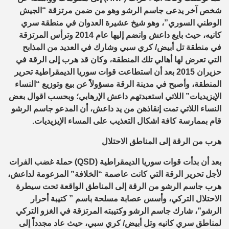
شخص آخر يدعى جاسم الرشو وهو من ضمن مرتزقة “الجيش
الوطني السوري”، وهو شيخ عشيرة العدوان في منطقة سري
كانيه، حيث بايع داعش وانضم إليها عام 2014 وترأس المرتزقة
في منطقة تل أبيض/ كري سبي وشارك في العديد من المذابح
التي تعرض لها أهالي تلك المنطقة، وكان قد هرب إلى الرقة في
حزيران 2015 بعد أن استطاعت قوات سوريا الديمقراطية تحرير
المنطقة، وأصبح في مدينة الرقة مسؤولاً عن بيع وتوزيع “النساء
الإيزيديات” اللاتي استعبدتهم داعش الإرهابي؛ وبحسب اقوال بعض
النساء اللاتي تمت إنقاذهن من يد داعش، أن المدعو جاسم الرشو
قام بممارسة كافة اشكال التعذيب على المساء الإيزيديات.
هرب من الرقة إلى المناطق الاحتلال
بعد أن بدأت قوات سوريا الديمقراطية (
QSD
) حملة غضب الفرات
لأجل تحرير الرقة التي كانت عاصمة “الخلافة” المزعومة لداعش،
هرب جاسم الرشو من الرقة إلى المناطق الواقعة تحت سيطرة
الاحتلال التركي، وأسس عصابة مسلحة باسم ” كتيبة أحرار
الرشو”، شارك جاسم الرشو وكتيبته المرتزقة في الغزو التركي
لمناطق سري كانيه وتل أبيض/ كري سبي، حيث عاد مجدداً إلى