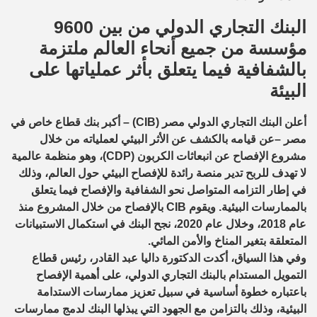
البنك التجاري الدولي من بين 9600
مؤسسة من جميع أنحاء العالم ملتزمة
بالشفافية فيما يتعلق بأثر عملياتها على
البيئة
أعلن البنك التجاري الدولي مصر (CIB) – أكبر بنك قطاع خاص في
مصر –عن قيامه بالكشف عن الأثر البيئي لعملياته من خلال
مشروع الإفصاح عن انبعاثات الكربون (CDP)، وهو منظمة عالمية
لا تهدف للربح تدير منصة رائدة للإفصاح البيئي حول العالم، وذلك
في إطار التزامه المتواصل نحو الشفافية والإفصاح فيما يتعلق
بالممارسات البيئية. ويقوم CIB بالإفصاح من خلال المشروع منذ
عام 2018، وخلال عام 2020، نجح البنك في استكمال الاستبيانات
المتعلقة بتغير المناخ والأمن المائي.
وفي هذا السياق، أكدت الدكتورة داليا عبد القادر، رئيس قطاع
التمويل المستدام بالبنك التجاري الدولي، على أهمية الإفصاح
باعتباره خطوة أساسية في سبيل تعزيز ممارسات الاستدامة
البيئية، وذلك بالتزامن مع الجهود التي يبذلها البنك لدمج ممارسات