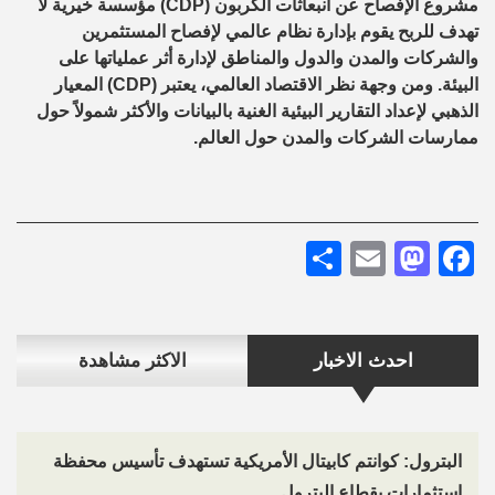
مشروع الإفصاح عن انبعاثات الكربون (CDP) مؤسسة خيرية لا
تهدف للربح يقوم بإدارة نظام عالمي لإفصاح المستثمرين
والشركات والمدن والدول والمناطق لإدارة أثر عملياتها على
البيئة. ومن وجهة نظر الاقتصاد العالمي، يعتبر (CDP) المعيار
الذهبي لإعداد التقارير البيئية الغنية بالبيانات والأكثر شمولاً حول
ممارسات الشركات والمدن حول العالم.
Share
Mastodon
Email
Facebook
احدث الاخبار
الاكثر مشاهدة
البترول: كوانتم كابيتال الأمريكية تستهدف تأسيس محفظة
استثمارات بقطاع البترول