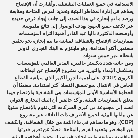
الاستدامة في جميع العمليات التشغيلية. وأشارت أن الإفصاح
يساهم في إدارة المخاطر البيئية وتحديد الفرص المتاحة ومتابعة
ورصد ما تم إنجازه في هذا الصدد، إلى جانب إيجاد فرص جديدة
عبر تكاتف جميع الجهود بهدف الوصول إلى نتائج ملموسة.
وأوضحت الدكتورة داليا عبد القادر أهمية التزام المؤسسات
بممارسات الإفصاح والشفافية لمتابعة ما يتم إنجازه نحو تحقيق
مستقبل أكثر استدامة، وهو مايلتزم به البنك التجاري الدولي
بانتظام عبر خمس سنوات.
ومن جانبه شدد ديكستر جالفين، المدير العالمي للمؤسسات
وسلاسل الإمداد والتوريد في مشروع الإفصاح عن انبعاثات
الكربون (CDP)، على أهمية الدور الكبير الذي سيلعبه القطاع
الخاص في الانتقال نحو تحقيق اقتصاد أكثر استدامة، مضيفًا أن
الخطوة الأساسية الأولى للمؤسسات هي الشفافية والإفصاح فيما
يتعلق بالممارسات البيئية. وأكد جالفين أن البنك التجاري الدولي
انضم إلى مجموعة من كبرى الشركات التي تقوم بالإفصاح سنويًا
عن بياناتها البيئية لجميع الأطراف ذات العلاقة عبر مشروع
(CDP)، وهو ما يساهم في بناء الثقة من خلال الشفافية، والكشف
عن المخاطر وتحديد الفرص المتاحة، فضلًا عن تعزيز قدرتها
التنافسية ومتابعة ما تم إنجازه في سبيل تحقيق أهدافهم البيئية.