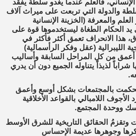
 الإنساني، فالعلم عندما يغدو سلطة يفقد
لسلطة والدولة التي تربعت على ميراث آلاف
علم والمعرفة (الخزينة الإنسانية
 يد الحكام الطغاة ليستخدموها قوة على
، هذا الانحراف تعمق أكثر فأكثر في
ية الليبرالية (عقل وفكر الرأسمالية)
عمق من كل المراحل السابقة وأساليب
راباً لذيذاً يتناوله الجميع دون أن يدري
ه.
تحكمت بالمجتمعات بشكل أوسع وأعمق
د الأجوف اللامبالي بالقواعد الأخلاقية
سك ووحدة المجتمع.
 وتقزمُ الحقائق التاريخية للشرق الأوسط
رها وجوهرها عديمة الإحساس