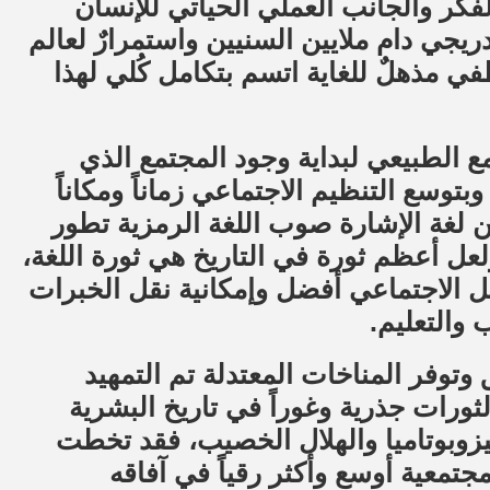
فكر والجانب العملي الحياتي للإنسان
يجي دام ملايين السنيين واستمرارٌ لعالم
ي مذهلٌ للغاية اتسم بتكامل كُلي لهذا
ع الطبيعي لبداية وجود المجتمع الذي
وبتوسع التنظيم الاجتماعي زماناً ومكاناً
، من لغة الإشارة صوب اللغة الرمزية تطور
لعل أعظم ثورة في التاريخ هي ثورة اللغة،
صل الاجتماعي أفضل وإمكانية نقل الخبرات
 والتعليم.
 وتوفر المناخات المعتدلة تم التمهيد
 الثورات جذرية وغوراً في تاريخ البشرية
وبوتاميا والهلال الخصيب، فقد تخطت
تمعية أوسع وأكثر رقياً في آفاقه