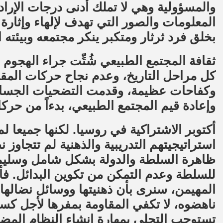
والمسؤولية وهي لا تملك أدنى درجات الإر
المعلومات والصور التي تهدف لإلهاء وإثارة
بخلق فرد ثرثار ومتكبر ينكر مجتمعه وبيئته ا
ثقافة المجتمع الطبيعي شُتِّت جراء الهجوم ا
كل مراحل التاريخ، وعدم نجاح حركات المق
وكفاحات عظيمة، وقدمت التضحيات الجسام 
وإعادة قيم المجتمع الطبيعي، بدءاً من حرك
أكتوبر الاشتراكية في روسيا. لكنها جميعا لم
استراتيجيتهم التدريبية والذهنية لم تتجاوز 
ظاهرة السلطة والدولة بشكل شامل وسليم، 
للسلطة وعدم التمكن من تكوين البدائل. فأن 
المهيمن، سنرى بأن ذهنيتها ووسائل نضالها 
ناهضوه، لا تكفي المقاومة بمفرها لأجل كسر
تستوجب التحلي بمهارة إنشاء النظام المضاد