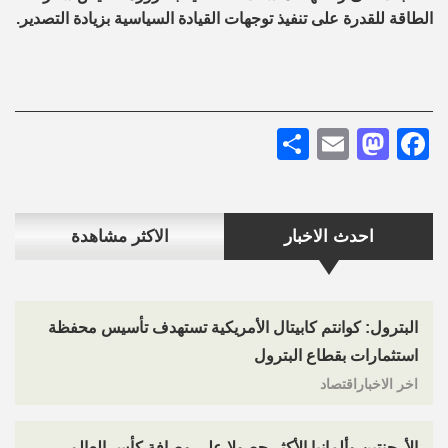
الطاقة للقدرة على تنفيذ توجهات القيادة السياسية بزيادة التصدير.
Share
Mastodon
Email
Facebook
احدث الاخبار
الاكثر مشاهدة
البترول: كوانتم كابيتال الأمريكية تستهدف تأسيس محفظة
استثمارات بقطاع البترول
اخر الاخباراقتصاد
الأرجنتين وألمانيا الأكثر حصولا على وصافة كأس العالم..