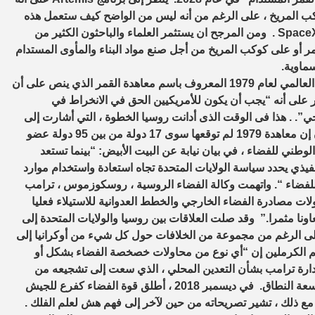
كب المريخ ، على الرغم من أنه ليس من الواضح كيف ستعمل هذه
الخطط طويلة المدى ولا الدور الذي ستلعبه الشركات الخاصة مثل SpaceX . ومن المرجح ان يستثمر العلماء والباحثون الكثير من
ر أو على كوكب المريخ من أجل صنع مواد البناء والمأوى المستدام
سماوية.
ووفقًا لوثائق نشرها البيت الأبيض ، فإن الأمر التنفيذى يرفض الاتفاق العالمي لعام 1979 المعروف باسم معاهدة القمر الذي ينص على أن
 على أنه “يجب أن يكون للأمريكيين الحق في الانخراط في
ي”. . هذا فى الوقت الذى أدانت روسيا الخطوة ، التي أشارت إلى
أن أمريكا ربما تحاول “خصخصة الفضاء” ، يقول مسؤولون أمريكيون إن معاهدة 1979 لم توقعها سوى 17 دولة من بين 95 دولة عضو
ني للفضاء ، في بيان نيابة عن البيت الأبيض: “بينما تستعد
لتنفيذي يحدد سياسة الولايات المتحدة تجاه استعادة واستخدام موارد
ة للفضاء “. واتهمت وكالة الفضاء الروسية ، روسكوزموس ، ترامب
ت مصادرة الفضاء الخارجي والخطط العدوانية للاستيلاء فعليا
ونا مثمرا.” وقد صلت العلاقات بين روسيا والولايات المتحدة إلى
 على الرغم من مجموعة من الخلافات حول كل شيء من أوكرانيا إلى
سم الكرملين إن “أي نوع من محاولات خصخصة الفضاء بشكل أو
إدارة ترامب بشأن التعدين المحلي ، الذي سعت إلى تشجيعه من
خلال التراجع عن سلسلة من الحماية البيئية على الرغم من الإدانة واسعة النطاق. في ديسمبر 2018 ، أطلق قوة الفضاء كفرع للجيش
”. مع ذلك ، تشير تصريحاته من حين لآخر إلى فهم هش لعلم الفلك .