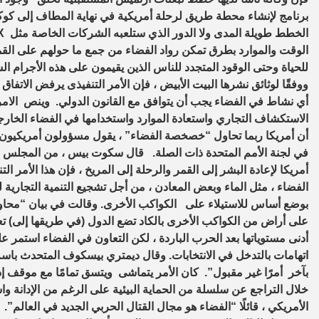
برنامج لإنشاء محطة طريق لرحلة أمريكية في نهاية المطاف إلى كو
الوقت والموارد بطرق تمكن رواد الفضاء من جمع ما حولهم على القم
للحياة وحتى الوقود المتجدد للناس الذين يقيمون على هذه الأجرام ال
أي نشاط في الفضاء يجب أن يتوافق مع القانون الدولي. وينص الامر
الاستكشاف التجاري واستعادة الموارد واستخدامها في الفضاء الخارج
في لجنة الأمم المتحدة ذات الصلة. قال سكوت بيس ، من المجلس الوط
أمريكا لإعادة البشر إلى القمر والرحلة إلى المريخ ، فإن هذا الأمر ا
الفضاء ، مثل الماء وبعض المعادن ، من أجل تشجيع التنمية التجاري
بوضع أساس للاستيلاء على الكواكب الأخرى. وقالت في بيان “محاولا
على أراض من الكواكب الأخرى بالكاد تضع الدول (في طريقها إلى) تعا
أدنى مستوياتها بعد الحرب الباردة ، لكن التعاون في الفضاء استمر
اتهامات بالتدخل في الانتخابات. وقال ديمتري بيسكوف المتحدث با
بآخر أمرًا غير مقبول”. كان الأمر يتماشى ويتسق تمامًا مع موقف 
الأمريكي ، قائلًا “الفضاء هو مجال القتال الحربي الجديد في العالم