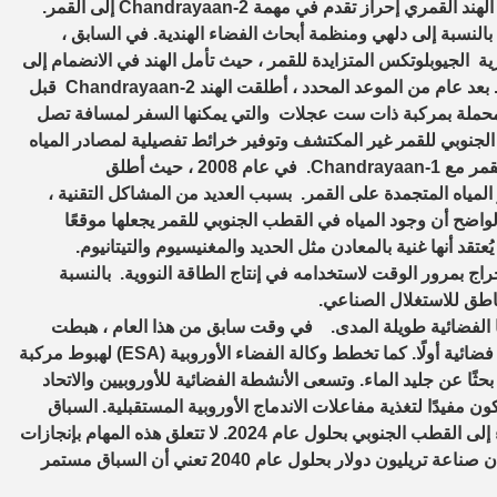
ومن دول الثالث المتقدمه فى بحوث القمر تأتى الهند . يواصل برنامج الهند القمري إحراز تقدم في مهمة Chandrayaan-2 إلى القمر.
بالنسبة إلى دلهي ومنظمة أبحاث الفضاء الهندية. في السابق ،
ية الجيوبلوتكس المتزايدة للقمر ، حيث تأمل الهند في الانضمام إلى
الولايات المتحدة وروسيا والصين في رسم خرائط للمستقبل القمري. بعد عام من الموعد المحدد ، أطلقت الهند Chandrayaan-2 قبل
ة ، فيكرام ، محملة بمركبة ذات ست عجلات والتي يمكنها السفر لمسافة تصل
قطب الجنوبي للقمر غير المكتشف وتوفير خرائط تفصيلية لمصادر المياه
في هذه المنطقة. قبل 11 عامًا ، كانت الهند لاول مره بالقرب من القمر مع Chandrayaan-1. في عام 2008 ، حيث أطلق
 أظهر المياه المتجمدة على القمر. بسبب العديد من المشاكل التقنية ،
Chandra لمدة 312 يومًا حتى أغسطس 2009. من الواضح أن وجود المياه في القطب الجنوبي للقمر يجعلها موقعًا
عتقد أنها غنية بالمعادن مثل الحديد والمغنيسيوم والتيتانيوم.
ن يكون الهليوم 3 وفيرًا وقابلًا للاستخراج بمرور الوقت لاستخدامه في إنتاج الطاقة النووية. بالنسبة
ناطق للاستغلال الصناعي.
 الفضائية طويلة المدى. في وقت سابق من هذا العام ، هبطت
الروبوتية الصينية Chang’e 4 على الجانب البعيد من القمر في رحلة فضائية أولًا. كما تخطط وكالة الفضاء الأوروبية (ESA) لهبوط مركبة
 في عام 2022 للحفر تحت السطح بحثًا عن جليد الماء. وتسعى الأنشطة الفضائية للأوروبيين والاتحاد
ء الأوروبية إلى استخدام الهيليوم 3 ، الذي قد يكون مفيدًا لتغذية مفاعلات الاندماج الأوروبية المستقبلية. السباق
على القطب الجنوبي للقمر مستمر. وتخطط ناسا لإرسال رواد فضاء إلى القطب الجنوبي بحلول عام 2024. لا تتعلق هذه المهام بإنجازات
الفضاء ، بل تتعلق بالموارد الاقتصادية الفضائية. تشير التقديرات إلى أن صناعة تريليون دولار بحلول عام 2040 تعني أن السباق مستمر