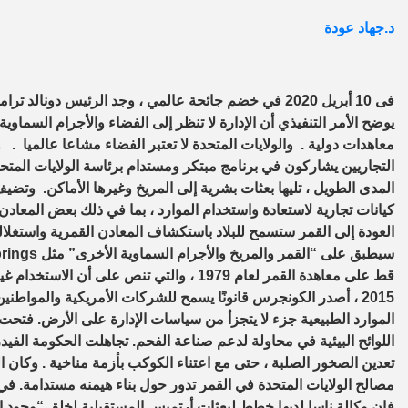
د.جهاد عودة
فى 10 أبريل 2020 في خضم جائحة عالمي ، وجد الرئيس دونا
يوضح الأمر التنفيذي أن الإدارة لا تنظر إلى الفضاء والأجرام السماو
التجاريين يشاركون في برنامج مبتكر ومستدام برئاسة الولايات المتح
المدى الطويل ، تليها بعثات بشرية إلى المريخ وغيرها الأماكن. وتض
كيانات تجارية لاستعادة واستخدام الموارد ، بما في ذلك بعض المعاد
العودة إلى القمر ستسمح للبلاد باستكشاف المعادن القمرية واستغلال
قط على معاهدة القمر لعام 1979 ، والتي تنص 
2015 ، أصدر الكونجرس قانونًا يسمح للشركات الأمريكية والمواطن
الموارد الطبيعية جزء لا يتجزأ من سياسات الإدارة على الأرض. فتح
اللوائح البيئية في محاولة لدعم صناعة الفحم. تجاهلت الحكومة الفي