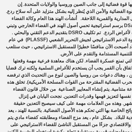
قمار الصناعية (ASAT) لتركد إن دلهي لها قوة فضائية إلى جانب الصين وروسيا والولايات المتحدة. إن
 الفضائية والأمن الذي يُنظر إليه بشكل متزايد على أنه سلاح ردع.
المدارية والقمرية اللاحقة. أنشأت الهند هذا العام وكالة الفضاء
الدفاعية (DSA) ومنظمة أبحاث الفضاء الدفاعية (DSRO). سيقوم DSA برسم استراتيجية تحمي أصول الهند في الفضاء الخارجي وتبني
القدرة على تطوير أنظمة أسلحة مدارية مضادة للفضاء وقيمة مضادة لأغراض الردع. تم تكليف DSRO بتقديم الدعم التقني والبحثي .
أنشأت الولايات المتحدة خدمة الفضاء DSA ، حيث أنشأت الصين قوة الدعم الاستراتيجي لجيش التحرير الشعبي (PLASSF) في عام
لبلاد أصبحت الآن منافسًا خطيرًا للمستقبل الاستراتيجي ، حيث ستلعب
للتنمية المستدامة والتقدم على الأرض.
ع الفضاء ، وخاصة القمر ، لمعاهدة الفضاء الخارجي لعام 1967 التي تمنع عسكرة الفضاء. لكن هناك معاهدة فرعية مهمة وقعتها
قمر. اقر هذا الاتفاق بأن القمر يجب أن يستخدم للأغراض السلمية ولكنه ترك قضايا
من ، وهناك دعوات من روسيا والصين لنوع من التحديث الذي ترفضه
حرب الفضائية المقترحة من القوات المسلحة الأمريكية). تخلق هذه
ة متنامية. يتم إنشاء المعايير الصناعية من خلال قانون الفضاء
لكويكبات نفسها لتعزيز فهمها وقدرات التعدين. نجحت اليابان في إنزال
 مرتين قبل بضعة أشهر. وهذه من العلامات مهمة على كيف سيصبح التعدين حقيقة
 الخاصة بها التي تحكم هذه الأصول الفضائية. بالنسبة للهند ، يعد
صادية للبلاد. بشكل عام ، يعد مزج الفضاء ومطابقته كفضاء مادي يتم
 والاقتصادي جزءًا من المستقبل الناشئ للفضاء الاستراتيجي على
ت ومفاوضات قمرية مستقبلية تتعلق بكيفية استخدام البشرية للكنوز