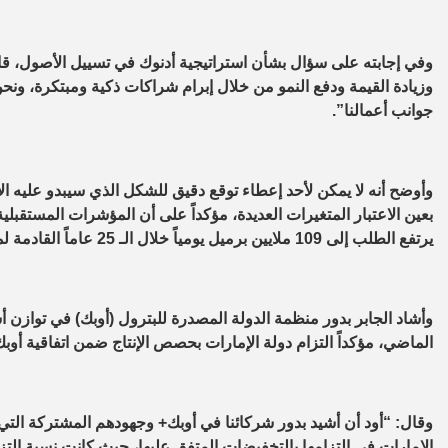
وفي إجابته على سؤال بشأن استراتيجية أدنوك في تسييل الأصول، قال
وزيادة القيمة ودفع النمو من خلال إبرام شراكات ذكية ومبتكرة، و
جوانب أعمالنا”.
وأوضح أنه لا يمكن لأحد إعطاء توقع دقيق للشكل الذي سيبدو عليه الا
بعين الاعتبار المتغيرات العديدة، مؤكداً على أن المؤشرات المستقبلي
يرتفع الطلب إلى 109 ملايين برميل يومياً خلال الـ 25 عاماً القادمة لمواكبة نمو الاقتصاد العالمي.
وأشاد الجابر بدور منظمة الدولة المصدرة للبترول (أوبك) في توازن
الماضي، مؤكداً التزام دولة الإمارات بحصص الإنتاج ضمن اتفاقية أوبك
وقال: “أود أن أشيد بدور شركائنا في أوبك+ وجهودهم المشتركة ال