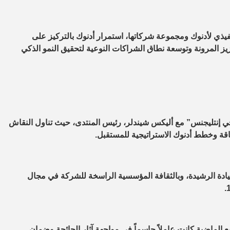
نفيذي لأدنوك ومجموعة شركاتها، استمرار أدنوك بالتركيز على
تعزيز المرونة وتوسعة نطاق الشراكات النوعية لتحقيق النمو الذكي
 إنتليجنس” مع أليكس شيندلر، رئيس المنتدى، حيث تناول النقاش
اقة وخطط أدنوك الاستراتيجية للمستقبل.
قيادة الرشيدة، وبالثقافة المؤسسية الراسخة للشركة في مجال
ع الماضية كانت عاملاً حاسماً في مواجهة آثار الجائحة وضمان