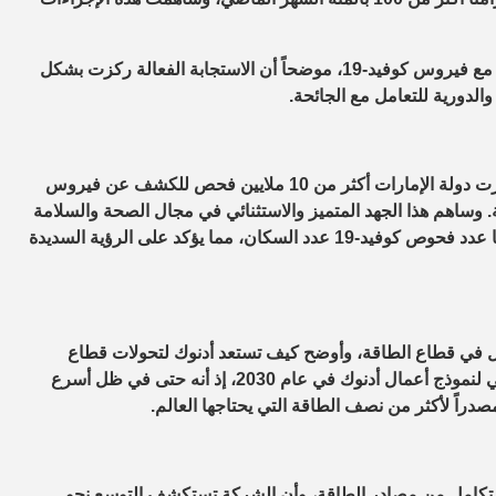
وتناول الجابر في حديثه نهج دولة الإمارات وشركة أدنوك في التعامل مع فيروس كوفيد-19، موضحاً أن الاستجابة الفعالة ركزت بشكل
الدورية للتعامل مع الجائحة.
وقال: “بفضل رؤية وتوجيهات القيادة الرشيدة في دولة الإمارات، أجرت دولة الإمارات أكثر من 10 ملايين فحص للكشف عن فيروس
لة. وساهم هذا الجهد المتميز والاستثنائي في مجال الصحة والسلامة
العامة في أن تصبح الإمارات الدولة الأولى في العالم التي يتجاوز فيها عدد فحوص كوفيد-19 عدد السكان، مما يؤكد على الرؤية السديدة
حول في قطاع الطاقة، وأوضح كيف تستعد أدنوك لتحولات قطاع
الطاقة في المستقبل، مؤكداً أن النفط والغاز سيبقى المجال الأساسي لنموذج أعمال أدنوك في عام 2030، إذ أنه حتى في ظل أسرع
دراً لأكثر من نصف الطاقة التي يحتاجها العالم.
تكامل من مصادر الطاقة، وأن الشركة تستكشف التوسع نحو