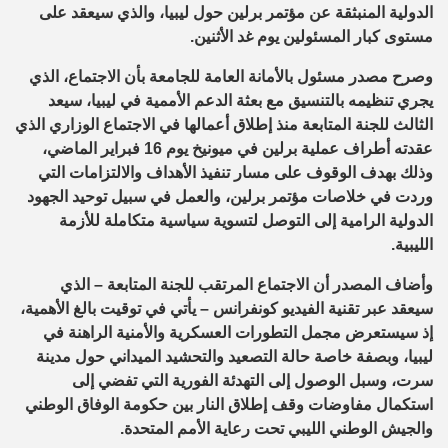
الدولية المنبثقة عن مؤتمر برلين حول ليبيا، والذي سيعقد على
مستوى كبار المسئولين يوم غد
الأثنين
.
وصرح مصدر مسئول بالأمانة العامة للجامعة بأن الاجتماع، الذي
يجري تنظيمه بالتنسيق مع بعثة الدعم الأممية في ليبيا، سيعد
الثالث للجنة المتابعة منذ إطلاق أعمالها في الاجتماع الوزاري الذي
عقدته أطراف عملية برلين في ميونيخ يوم 16 فبراير الماضي،
وذلك بهدف الوقوف على مسار تنفيذ الأهداف وال
لتزامات التي
وردت في خلاصات مؤتمر برلين، والعمل في سبيل توحيد الجهود
الدولية الرامية إلى التوصل لتسوية سياسية متكاملة للأزمة
الليبية.
وأضاف المصدر أن الاجتماع المرتقب للجنة المتابعة
–
الذي
سيعقد عبر تقنية الفيديو
كونفرانس
–
يأتي
في توقيت بالغ الأهمية،
إذ سيستعرض مجمل التطورات العسكرية والأمنية
الراهنة في
ليبيا، وبصفة خاصة حالة التصعيد والتحشيد الميداني حول مدينة
سرت، وسبل الوصول إلى التهدئة الفورية التي تفضي إلى
استكمال مفاوضات وقف إطلاق النار بين حكومة الوفاق الوطني
والجيش
الوطني الليبي تحت رعاية الأمم المتحدة.