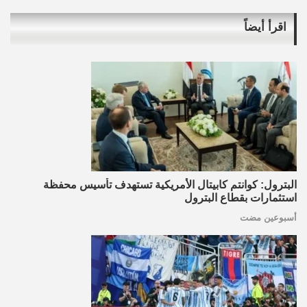
اقرأ أيضاً
البترول: كوانتم كابيتال الأمريكية تستهدف تأسيس محفظة
استثمارات بقطاع البترول
أسبوعين مضت