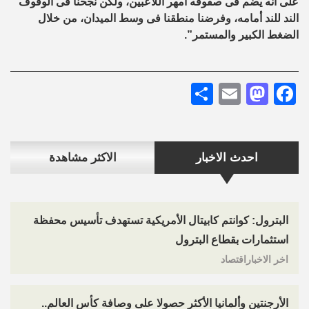
على أنه يضم فى صفوفه أمهر اللاعبين، ولكن نجحنا فى الوقوف
الند للند أمامه، وفرضنا منطقنا فى وسط الميدان، من خلال
الضغط الكبير والمستمر”.
Share
Mastodon
Email
Facebook
احدث الاخبار
الاكثر مشاهدة
البترول: كوانتم كابيتال الأمريكية تستهدف تأسيس محفظة
استثمارات بقطاع البترول
اخر الاخباراقتصاد
الأرجنتين وألمانيا الأكثر حصولا على وصافة كأس العالم..