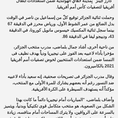
“كارز جينز” بِمدينة لاهاي الهولندية ضمن استعدادات أبطال
أفريقيا لتصفيات كأس أمم أفريقيا.
وحملت ثنائية الجزائر توقيع كلّ من إسماعيل بن ناصر في الوقت
بدل الضائع من عمر الشوط الأول، ورياض محرز في الدقيقة 67
بينما سجل ثنائية المكسيك خيسوس مانويل كورونا، في الدقيقة
43، ودييجو ليفا في الدقيقة 86.
من ناحية أخرى، أشاد جمال بلماضى، مدرب منتخب الجزائر،
مؤخرا بأداء لاعبيه بعد الفوز على نيجيريا ودياً بهدف نظيف فى
النمسا ضمن استعدادات المنتخبين لخوض تصفيات أمم أفريقيا
2021 بالكاميرون.
وقال مدرب الجزائر فى تصريحات صحفية، إنه سعيد بأداء لاعبيه
ضد النسور رغم أنه بعضهم يشارك للمرة الأولى مع المنتخب،
مؤكداً أنه يستهدف السيطرة على الكرة الأفريقية.
وأضاف بلماضى، “المباريات أمام نيجيريا دائماً ما كانت بهذا
الشكل من الصعوبة، هو منتخب متكامل قوى تكتيكياً وبدنياً، ويتميز
بالسرعة على الرواقين، ولا يترك المساحات أمام منافسه، زيادة