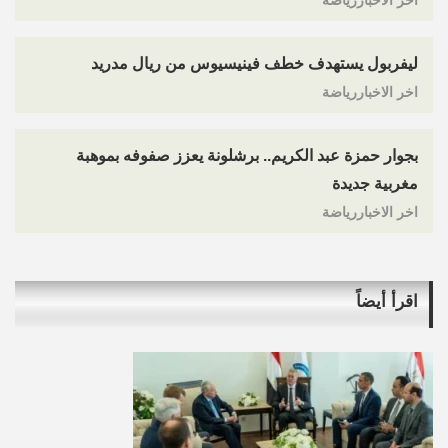
اخر الاخباررياضة
ليفربول يستهدف خطف فينيسيوس من ريال مدريد
اخر الاخباررياضة
بجوار حمزة عبد الكريم.. برشلونة يعزز صفوفه بموهبة
مغربية جديدة
اخر الاخباررياضة
اقرأ أيضاً