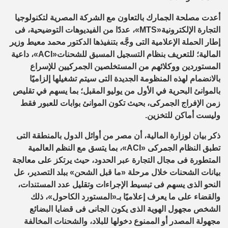
أعدت مصلحة الجمارك بالتعاون مع الشركة المصرية لتكنولوجيا
التجارة الإلكترونية«MTS»، عددًا من الفيديوهات التوضيحية، فى
إطار الحملة الإعلامية التى وجَّه بتنفيذها الدكتور محمد معيط وزير
المالية؛ للتعريف بنظام التسجيل المسبق للشحنات«ACI»، داعية
المستوردين ووكلائهم من المستخلصين الجمركيين للإسراع
بالانضمام لهذه المنظومة الجديدة التى سيتم تشغيلها إلزاميًا
بالموانئ البحرية في الأول من يوليو المقبل؛ بما يسهم في تقليص
زمن الإفراج الجمركى، بحيث تكون الموانئ بوابات للعبور فقط
وليست أماكن للتخزين.
ذكر بيان لوزارة المالية، أن مصر من أوائل الدول بالمنطقة التى
تطبق النظام الجمركى «ACI»، بما يتسق مع النظم العالمية
المتطورة فى مجال التجارة عبر الحدود، حيث يرتكز على معالجة
بيانات الشحنات خلال مرحلة «ما قبل الشحن» ببلد التصدير، عل
النحو الذى يسهم فى تبسيط الإجراءات وتقليل عدد المستندات،
والقضاء على ما يعرف إعلاميًا بـ«المستورد الكاحول»، ذلك
الشخص مجهول الهوية الذى يكون الجانى فى قضايا البضائع
مجهولة المصدر أو الممنوع دخولها للبلاد، والشحنات المخالفة