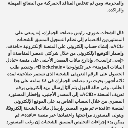
والمجرمة، ومن ثم تتخلص المنافذ الجمركية من البضائع المهملة
والراكدة.
قال الشحات غتورى، رئيس مصلحة الجمارك، إنه ينبغى على
المستوردين للانضمام إلى نظام التسجيل المسبق للشحنات
«ACI»، إنشاء حساب إلكترونى على المنصة الإلكترونية «نافذة»،
وإصدار التوقيع الإلكترونى من خلال شركتى «مصر المقاصة» أو
«إيجى تراست»، وإدارج بيانات المصدر الأجنبى على منصة «تبادل
البيانات المؤمنة» عبر تكنولوجيا «Blockchain»، وتقديم طلب
الحصول على الرقم التعريفى للشحنة الذى تستمر صلاحيته لمدة
ثلاثة أشهر، بحيث ترد مصلحة الجمارك فى ٤٨ ساعة على هذا
الطلب، وفى حالة القبول يتم آليًا إرسال بريد إلكترونى برقم
تعريف الشحنة «ACID» إلى المصدر الأجنبى، وإخطار المستورد
المصرى من خلال الحساب الخاص به على الموقع الإلكترونى
لمنصة «نافذة»، ثم يقوم المصدر بإرسال بيانات الشحنة إلكترونيًا،
ويتولى المستورد مراجعتها واعتمادها عبر منصة «نافذة»، ثم
يمكن بدء إجراءات التخليص المسبق للشحنات إن رغب المستورد