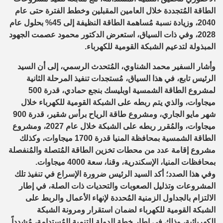
الطاقة المُتجددة خلال العامين المقبلين وخطط الفترة حتى عام
2040، وزيادة نسبة مُساهمة الطاقة النظيفة إلى 45% بحلول عام
2028، وفي ذات السياق، استعرض الدكتور محمود عصمت الجهود
المبذولة لتدعيم الشبكة القومية للكهرباء.
وأشار السفير محمد الشناوي، المُتحدث الرسمي، إلى أن السيد
الرئيس تابع، في هذا السياق، مُستجدات تنفيذ المرحلة الثانية
لمشروع الطاقة الشمسية اوبليسك بنجع حمادي، قدرة 500
ميجاوات، والذي يتم ربطه على الشبكة القومية للكهرباء خلال
شهر مايو الجاري، ومشروع طاقة الرياح برأس شقير، قدرة 900
ميجاوات، والمُقرر ربطه على الشبكة خلال عام 2027، ومشروع
الطاقة الشمسية بمحافظة المنيا قدرة 1700 ميجاوات، وكذلك
مشروع إقامة عدد من محطات تخزين الطاقة المُتصلة والمُنفصلة
بمحافظات المنيا، الإسكندرية، وقنا، سعة 4000 ميجاوات.
وفي هذا الصدد؛ أكد السيد الرئيس ضرورة الإسراع في تنفيذ تلك
المشروعات وتذليل الصعوبات والتحديات ذات الصلة، في إطار
الالتزام بالجداول الزمنية المُحددة لإنهاء الأعمال والربط على
الشبكة القومية للكهرباء لضمان استقرار ومرونة الشبكة
الكهربائية، وذلك في إطار خطة الدولة للتنمية المُستدامة، مُشدداً