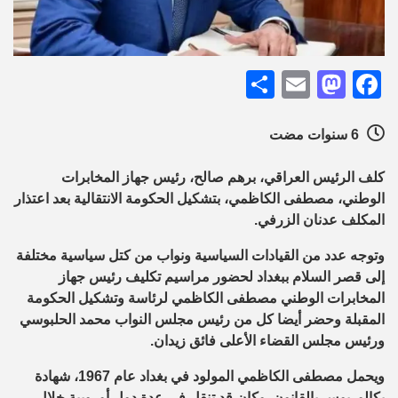
Share
Mastodon
Email
Facebook
6 سنوات مضت
كلف الرئيس العراقي، برهم صالح، رئيس جهاز المخابرات
الوطني، مصطفى الكاظمي، بتشكيل الحكومة الانتقالية بعد اعتذار
المكلف عدنان الزرفي.
وتوجه عدد من القيادات السياسية ونواب من كتل سياسية مختلفة
إلى قصر السلام ببغداد لحضور مراسيم تكليف رئيس جهاز
المخابرات الوطني مصطفى الكاظمي لرئاسة وتشكيل الحكومة
المقبلة وحضر أيضا كل من رئيس مجلس النواب محمد الحلبوسي
ورئيس مجلس القضاء الأعلى فائق زيدان.
ويحمل مصطفى الكاظمي المولود في بغداد عام 1967، شهادة
بكالوريوس بالقانون. وكان قد تنقل في عدة دول أوروبية خلال