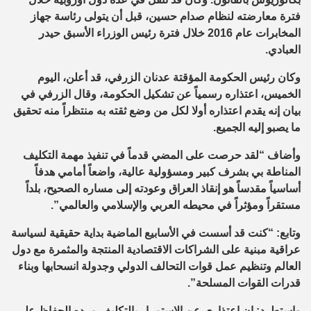
فترة معارضته لنظام صدام حسين، قبل أن يتولى رئاسة جهاز
المخابرات عام 2016 خلال فترة رئيس الوزراء الأسبق حيدر
العبادي.
وكان رئيس الحكومة المؤقتة عدنان الزرفي، قد أعلن، اليوم
الخميس، اعتذاره رسمياً عن تشكيل الحكومة، وقال الزرفي في
بيان إنه يقدم اعتذاره أولا لكل من وضع ثقته به منتظراً منه تحقيق
ما يصبو إليه الجميع.
وأضاف “لقد حرصت على المضي قدماً في تنفيذ مهمة التكليف
المناطة بي بشرف كبير ومسؤولية عالية، واضعاً أمامي هدفاً
أساسياً مقدساً هو إنقاذ العراق وعودته إلى مساره الصحيح، بلداً
مستقراً ومؤثراً في محيطه العربي والإسلامي والعالمي”.
وتابع: “كنت قد أسست في الأسابيع الماضية بداية حقيقية لسياسة
عراقية مبنية على الشراكات الاقتصادية المنتجة والمثمرة مع دول
العالم وتنظيم عمل قوات التحالف الدولي وجدولة انسحابها وبناء
قدرات القوات المسلحة”.
واستطرد: إن اعتذاري عن الاستمرار بالتكليف مرده الحفاظ على