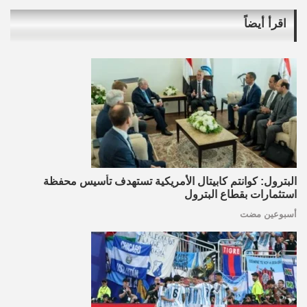
اقرأ أيضاً
البترول: كوانتم كابيتال الأمريكية تستهدف تأسيس محفظة
استثمارات بقطاع البترول
أسبوعين مضت