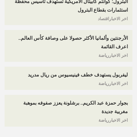
البترول: كوانتم كابيتال الأمريكية تستهدف تأسيس محفظة
استثمارات بقطاع البترول
اخر الاخباراقتصاد
الأرجنتين وألمانيا الأكثر حصولا على وصافة كأس العالم..
اعرف القائمة
اخر الاخباررياضة
ليفربول يستهدف خطف فينيسيوس من ريال مدريد
اخر الاخباررياضة
بجوار حمزة عبد الكريم.. برشلونة يعزز صفوفه بموهبة
مغربية جديدة
اخر الاخباررياضة