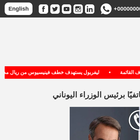
+0000000
English
•
قائمة
ليفربول يستهدف خطف فينيسيوس من ريال مدريد
يًا برئيس الوزراء اليوناني