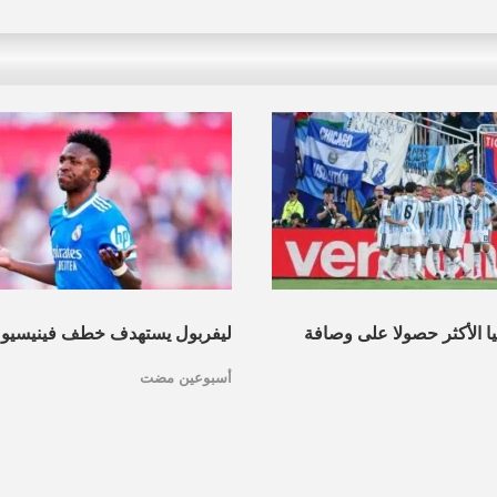
نيا الأكثر حصولا على وصافة
ليفربول يستهدف خطف فينيسيو
أسبوعين مضت
عرف القائمة
مدريد