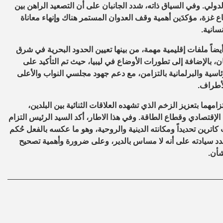
ولي. وفي السياق ذاته، شدد الجانبان على أن التصعيد الراهن بين
ع غزة، مؤكدَين أهمية وقف العدوان المستمر هناك وإنهاء معاناة
سانية.
اً ملفات إقليمية مهمة، من بينها تعيين الحدود البحرية في شرق
، بالإضافة إلى تطورات الأوضاع في ليبيا، حيث تم التأكيد على
ئاسية والبرلمانية بالتزامن، مع دعم جهود مجلسي النواب والأعلى
لأطراف.
مهما بتعزيز الزخم الذي تشهده العلاقات الثنائية بين البلدين،
قتصادي وقطاع الطاقة. وفي هذا الاطار، أكد السيد الرئيس التزام
اترين تحديداً ومكانته الدينية والروحية، وهو ما عكسه بالفعل حُكم
 سيادته على أنه لا مساس بالدير، وعلى ضرورة وأهمية تصحيح
شأن.