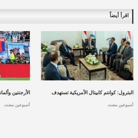
اقرأ أيضاً
البترول: كوانتم كابيتال الأمريكية تستهدف
الأرجنتين وألما
أسبوعين مضت
أسبوعين مضت
تأسيس محفظة استثمارات بقطاع البترول
كأس العالم.. ا