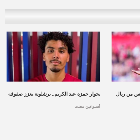
س من ريال
بجوار حمزة عبد الكريم.. برشلونة يعزز صفوفه
أسبوعين مضت
بموهبة مغربية جديدة