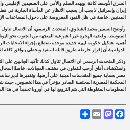
الشرق الأوسط كافة، ويهدد السلم والأمن على الصعيدين الإقليمي والد
إيران وإسرائيل لا يجب أن يحجب الأنظار عن المأساة الجارية في قطا
المدنيين، خاصة في ظل القيود المفروضة على دخول المساعدات الإن
وأوضح السفير محمد الشناوي، المتحدث الرسمي، أن الاتصال تناول أيض
المتوسط، وقضية الهجرة غير الشرعية المتجهة من الجنوب نحو اليونان
أهمية تشكيل حكومة ليبية جديدة موحدة تضطلع بإجراء الانتخابات الر
للدولة بشأن إقرار خارطة طريق قابلة للتنفيذ وتحظى بتوافق كافة ا
وذكر المتحدث الرسمي ان الاتصال تناول كذلك تأكيد الجانبين على التزا
واستكشاف آفاق أرحب للتعاون في مختلف المجالات، خاصةً المجال الإ
مصر بحماية جميع المقدسات الدينية على أرضها، وتقديرها لدير سانت ك
المحكمة المصرية المختصة الصادر مؤخراً في هذا الخصوص، حيث شدد
المعلومات المغلوطة التي يتم الترويج لها في أوروبا تحديداً في هذا ال
Share
Mastodon
Email
Facebook