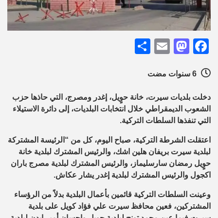
Share
Mastodon
Email
Facebook
6 سنوات مضت
دخلت بلديات سيرت، خانة حوٍيل، إغدر ومصرج، التي حاذها حزب
الشعوب الديمقراطي خلال انتخابات البلديات، إلى دائرة الاستيلاء
التي تنفذها السلطات التركية.
اعتقلت الشرطة التركية، صباح اليوم، كل من “الرئيسة المشتركة
لبلدية سيرت بريفان هلين اشك، والرئيس المشترك لبلدية خانة
حوٍيل رمضان سارسليماز، والرئيس المشترك لبلدية مصرج باران
اكجول والرئيس المشترك لبلدية إغدر يشار عكاش.
وعينت السلطات التركية قائمين بأعمال البلدية بدلاً من الرؤساء
المشتركين، فعين محافظ سيرت علي فؤاد كويل على بلدية
سيرت فيما عين محمد تونج لبلدية حوٍيل وإحسان أمير إيدن لبلدية