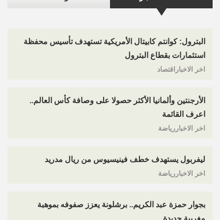
البترول: كوانتم كابيتال الأمريكية تستهدف تأسيس محفظة
استثمارات بقطاع البترول
اخر الاخباراقتصاد
الأرجنتين وألمانيا الأكثر حصولا على وصافة كأس العالم..
اعرف القائمة
اخر الاخباررياضة
ليفربول يستهدف خطف فينيسيوس من ريال مدريد
اخر الاخباررياضة
بجوار حمزة عبد الكريم.. برشلونة يعزز صفوفه بموهبة
مغربية جديدة