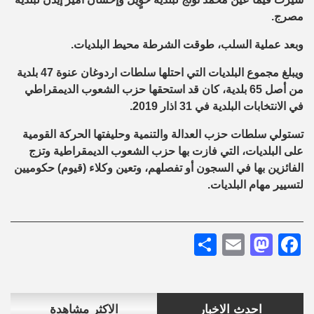
مصرج.
وبعد عملية السلب، طوقت الشرطة محيط البلديات.
ويبلغ مجموع البلديات التي احتلها سلطات اردوغان عنوة 47 بلدية
من أصل 65 بلدية، كان قد استحقها حزب الشعوب الديمقراطي
في الانتخابات البلدية في 31 اذار 2019.
تستولي سلطات حزب العدالة والتنمية وحليفتها الحركة القومية
على البلديات، التي فازت بها حزب الشعوب الديمقراطية وتزج
الفائزين بها في السجون أو تفصلهم، وتعين وكلاء (قيوم) حكوميين
لتسيير مهام البلديات.
Share
Mastodon
Email
Facebook
احدث الاخبار
الاكثر مشاهدة