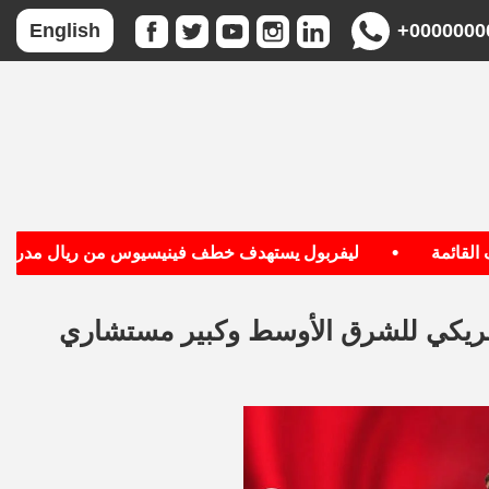
+0000000
English
•
ئمة
ليفربول يستهدف خطف فينيسيوس من ريال مدريد
مريكي للشرق الأوسط وكبير مستشاري