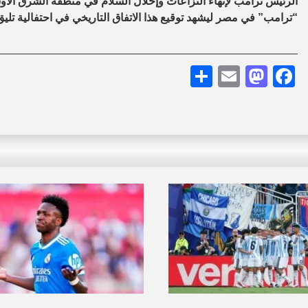
الرئيس ترامب لإنهاء النزاعات وإحلال السلام في منطقة الشرق الأو
“ترامب” في مصر ليشهد توقيع هذا الاتفاق التاريخي في احتفالية تليق
Share
Mastodon
Email
Facebook