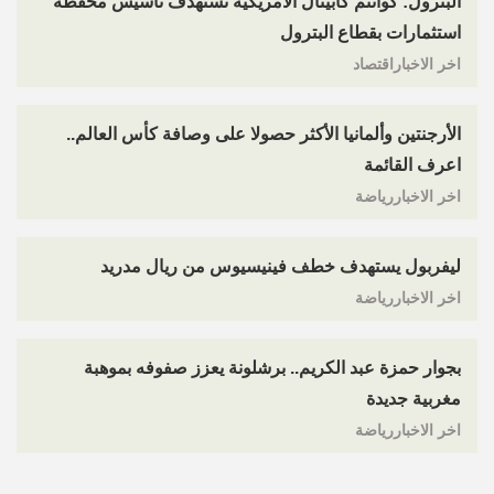
البترول: كوانتم كابيتال الأمريكية تستهدف تأسيس محفظة
استثمارات بقطاع البترول
اخر الاخباراقتصاد
الأرجنتين وألمانيا الأكثر حصولا على وصافة كأس العالم..
اعرف القائمة
اخر الاخباررياضة
ليفربول يستهدف خطف فينيسيوس من ريال مدريد
اخر الاخباررياضة
بجوار حمزة عبد الكريم.. برشلونة يعزز صفوفه بموهبة
مغربية جديدة
اخر الاخباررياضة