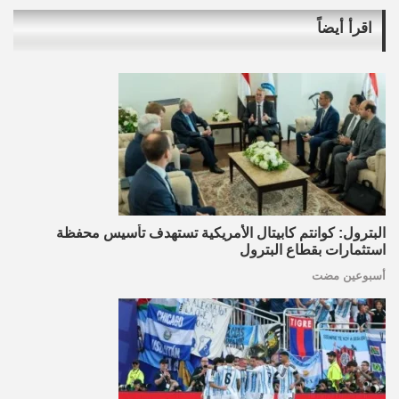
اقرأ أيضاً
البترول: كوانتم كابيتال الأمريكية تستهدف تأسيس محفظة
استثمارات بقطاع البترول
أسبوعين مضت