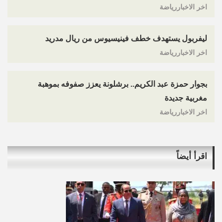
اخر الاخباررياضة
ليفربول يستهدف خطف فينيسيوس من ريال مدريد
اخر الاخباررياضة
بجوار حمزة عبد الكريم.. برشلونة يعزز صفوفه بموهبة
مغربية جديدة
اخر الاخباررياضة
اقرأ أيضاً