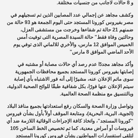
و 8 حالات لاجانب من جنسيات مختلفة.
وكشف مجاهد عن إجمالي عدد المصابين الذين تم تسجيلهم في
مصر بفيروس كورونا المستجد حتى اليوم الجمعة هو 93 حالة من
ضمنهم 21 حالة تم شفاءها وخرجت من مستشفى العزل،
وحالتين وفاة فقط” حالة السيدة المصرية التى توفيت أمس
الخميس الموافق 12 مارس، والأخري للالماني الذى توفي يوم
الأحد الماضي الموافق 8 مارس”
وأكد مجاهد مجددًا عدم رصد أي حالات مصابة أو مشتبه في
إصابتها بفيروس كورونا المستجد بجميع محافظات الجمهورية
سوى ماتم الإعلان عنه، مشيرًا إلى أنه فور الاشتباه بأي إصابة
سيتم الإعلان عنها فورًا، بكل شفافية طبقًا للوائح الصحية الدولية،
وبالتنسيق مع منظمة الصحة العالمية.
وتواصل وزارة الصحة والسكان رفع استعدادتها بجميع منافذ البلاد
(الجوية، البرية، البحرية)، ومتابعة الموقف أولاً بأول بشأن فيروس
“كورونا المستجد”، واتخاذ كافة الإجراءات الوقائية اللازمة ضد أي
فيروسات أو أمراض معدية، كما تم تخصيص الخط الساخن 105
لتلقي استفسارات المواطنين بشأن فيروس كورونا المستجد