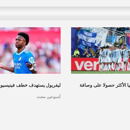
نيا الأكثر حصولا على وصافة
ليفربول يستهدف خطف فينيسيو
أسبوعين مضت
عرف القائمة
مدريد