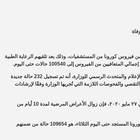
حة والسكان، اليوم الثلاثاء، عن خروج 101 متعاف من فيروس كورونا من المستشفيات، وذلك بعد تلقيهم الرعاية الطبية
يين من الفيروس إلى 100540 حالات حتى اليوم.
وأوضح الدكتور خالد مجاهد مستشار وزيرة الصحة والسكان لشئون الإعلام والمتحدث الرسمي للوزارة، أنه تم تسجيل 232 حالة جديدة
لتقصي والفحوصات اللازمة التي تُجريها الوزارة وفقًا لإرشادات
وقال “مجاهد” إنه طبقًا لتوصيات منظمة الصحة العالمية الصادرة في ٢٧ مايو ٢٠٢٠، فإن زوال الأعراض المرضية لمدة 10 أيام من
وذكر “مجاهد” أن إجمالي العدد الذي تم تسجيله في مصر بفيروس كورونا المستجد حتى اليوم الثلاثاء، هو 109654 حالة من ضمنهم