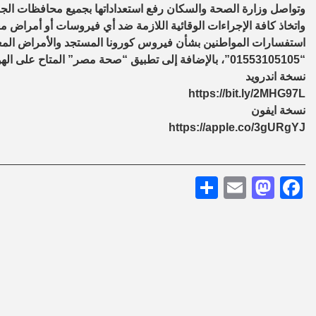
وتواصل وزارة الصحة والسكان رفع استعداداتها بجميع محافظات الجمه
واتخاذ كافة الإجراءات الوقائية اللازمة ضد أي فيروسات أو أمراض 
“01553105105”، بالإضافة إلى تطبيق “صحة مصر” المتاح على الهواتف ويمكن تحميله من خلال الرابطين التاليين:
نسخة اندرويد
https://bit.ly/2MHG97L
نسخة ايفون
https://apple.co/3gURgYJ
Share
Mastodon
Email
Facebook