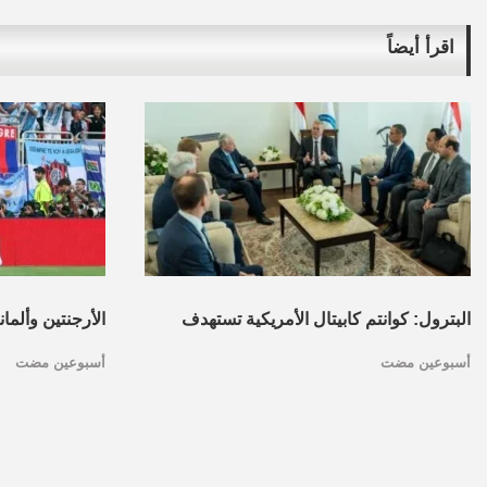
اقرأ أيضاً
البترول: كوانتم كابيتال الأمريكية تستهدف
الأرجنتين وألما
أسبوعين مضت
أسبوعين مضت
تأسيس محفظة استثمارات بقطاع البترول
كأس العالم.. ا