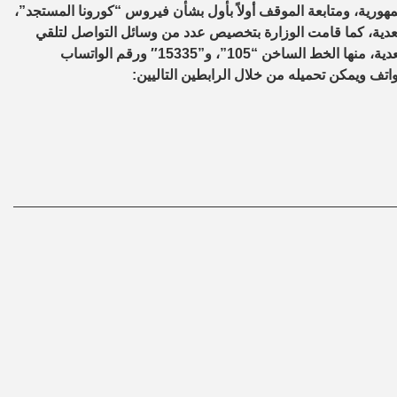
ورية، ومتابعة الموقف أولاً بأول بشأن فيروس “كورونا المستجد”،
معدية، كما قامت الوزارة بتخصيص عدد من وسائل التواصل لتلقي
استفسارات المواطنين بشأن فيروس كورونا المستجد والأمراض المعدية، منها الخط الساخن “105”، و”15335″ ورقم الواتساب