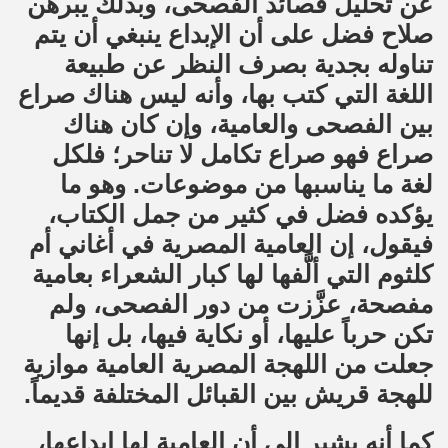
عن تحليل قصائد الفصحى، وبذلك يبرهن
صلاح فضل على أن الإبداع ينبغي أن يتم
تناوله بجدية بصرف النظر عن طبيعة
اللغة التي كتب بها، وأنه ليس هناك صراع
بين الفصحى والعامية، وإن كان هناك
صراع فهو صراع تكامل لا تناحر؛ فلكل
لغة ما يناسبها من موضوعات. وهو ما
يؤكده فضل في كثير من جمل الكتاب،
فيقول، إن العامية المصرية في أغاني أم
كلثوم التي ألَّفها لها كبار الشعراء بعامية
مفصحة، عزَّزت من دور الفصحى، ولم
تكن حرباً عليها، أو نكاية فيها، بل إنها
جعلت من اللهجة المصرية العامية موازية
للهجة قريش بين القبائل المختلفة قديماً.
كما أنه يشير إلى أن العامية لها إبداعها،