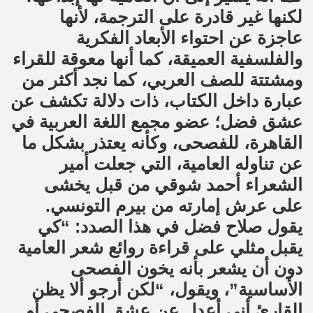
لكنها غير قادرة على الترجمة، لأنها
عاجزة عن احتواء الأبعاد الفكرية
والفلسفية العميقة، كما أنها معوقة للقراء
ومشتتة للصف العربي، كما نجد أكثر من
عبارة داخل الكتاب، ذات دلالة تكشف عن
عشق فضل؛ عضو مجمع اللغة العربية في
القاهرة، للفصحى، وكأنه يعتذر بشكل ما
عن تناوله العامية، التي جعلت أمير
الشعراء أحمد شوقي من قبل يخشى
على عرش إمارته من بيرم التونسي.
يقول صلاح فضل في هذا الصدد: “كي
يقبل مثلي على قراءة روائع شعر العامية
دون أن يشعر بأنه يخون الفصحى
الأساسية”، ويقول، “لكن أرجو ألا يظن
القارئ أني أعدل عن عشق الفصحى أو