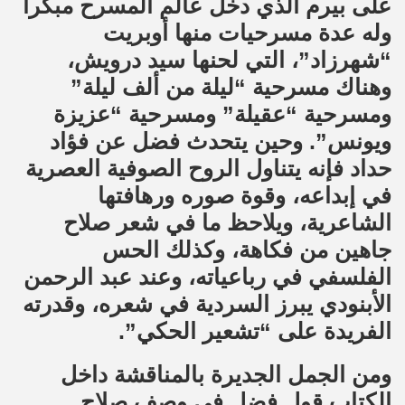
على بيرم الذي دخل عالم المسرح مبكراً
وله عدة مسرحيات منها أوبريت
“شهرزاد”، التي لحنها سيد درويش،
وهناك مسرحية “ليلة من ألف ليلة”
ومسرحية “عقيلة” ومسرحية “عزيزة
ويونس”. وحين يتحدث فضل عن فؤاد
حداد فإنه يتناول الروح الصوفية العصرية
في إبداعه، وقوة صوره ورهافتها
الشاعرية، ويلاحظ ما في شعر صلاح
جاهين من فكاهة، وكذلك الحس
الفلسفي في رباعياته، وعند عبد الرحمن
الأبنودي يبرز السردية في شعره، وقدرته
الفريدة على “تشعير الحكي”.
ومن الجمل الجديرة بالمناقشة داخل
الكتاب قول فضل في وصف صلاح