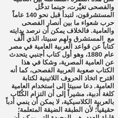
والفصحى تغيَّرت، حينما تدخَّل
المستشرقون، لتبدأ قبل نحو 140 عاماً
حرب شعواء ما بين أنصار الفصحى
والعامية. فالخلاف يمكن أن نرصد بدايته
مع المستشرق وِلهِم سبيتا، الذي ألَّف
كتاباً عن قواعد العربية العامية في مصر
عام 1880، وهو أول كتاب أجنبي يتحدث
عن العامية المصرية، وشكا في هذا
الكتاب صعوبة العربية الفصحى، كما أنه
اقترح اتخاذ الحروف اللاتينية لكتابة
العامية. دعا سبيتا إلى استخدام العامية
كلغة أدبية، مشيراً إلى أن التزام الكُتّاب
بالعربية الكلاسيكية، لا يمكن أن ينمي أدباً
حقيقياً؛ لأن الطبقة الضيقة المتعلمة؛
قليلة العدد، هي الوحيدة التي يمكن أن