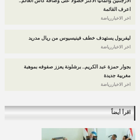
الأرجنتين وألمانيا الأكثر حصولا على وصافة كأس العالم..
اعرف القائمة
اخر الاخباررياضة
ليفربول يستهدف خطف فينيسيوس من ريال مدريد
اخر الاخباررياضة
بجوار حمزة عبد الكريم.. برشلونة يعزز صفوفه بموهبة
مغربية جديدة
اخر الاخباررياضة
اقرأ أيضاً