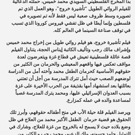
بدأ المخرج الفلسطيني السويدي محمد خميس، حملته الدعائية
للفيلم الروائي الطويل “تأشيرة خروج”، وهو العمل الذي تم
تصويره وسط ظروف صعبة ليس فقط لأنه تم تصويره في
فلسطين وإنما أيضًا في ظل تفشي فيروس كورونا الذي تسبب
في توقف صناعة السينما في العالم كله.
فيلم تأشيرة خروج، هو فيلم روائي طويل من إخراج محمد خميس
وإشراف مالك رجب وتأليف الكاتبة إيناس الحجة، يتناول الفيلم
قصة عائلة فلسطينية تعيش في قطاع غزة ويتعرضون لعدة
مواقف تعكس فيها واقعهم المعيشي والحرمان من الكثير من
حقوقهم الأساسية كحرمان الطفل محمد وأخته أمل من الدراسة
لوضعهم الصعب حيث أمل تترك المدرسة من أجل أن تعتني
بعائلتها بعد استشهاد أمها بقذيفة من الحرب الأخيرة على غزة
بسبب العدوان الإسرائيلي عليها، ومحمد يترك المدرسة غصباً
لمساعدة والده في عمله كمزارع
.
ويرصد الفيلم قلة حيلة الأب في منح أطفاله حقوقهم، وأبرز تلك
الحقوق هو قضية حرمان الطفل الأكبر محمد من العلاج في ظل
وضع بلاده حيث لا يسمح له بالخروج من غزة للعلاج، وشارك في
التمثيل حامد حسونه، ملك الزعيم، محمد رجب و الكثير من