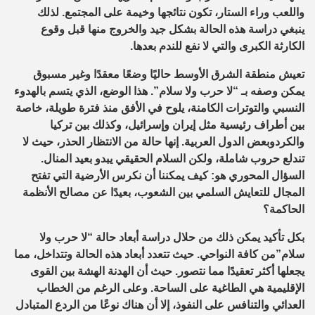
واللعب وراء الستار، تكون نتائجها وخيمة على المجتمع. لذلك
ينبغي دراسة هذه الحالة بشكل جيد والخروج منها قبل وقوع
الكارثة الكبرى والتي لا نفع للندم بعدها.
تعيش منطقة الشرق الأوسط حاليًا وضعًا معقدًا وغير مسبوق
يمكن وصفه بـ “لا حرب ولا سلام”. هذا الوضع، الذي يتسم بالهدوء
النسبي والتوترات الكامنة، يلوح في الأفق منذ فترة طويلة، خاصة
بين أطراف رئيسية مثل إيران وإسرائيل، وكذلك بين تركيا
والكرد
وبعض الدول العربية. إنها حالة من الانتظار الحذر، حيث لا
تندلع حروب شاملة، ولكن السلام الحقيقي يبدو بعيد المنال.
السؤال المحوري هو: كيف يمكننا أن نكرس الأرضية التي تفتح
المجال للتعايش السلمي بين الشعوب، بعيدًا عن مصالح الأنظمة
الحاكمة؟
بكل تأكيد يمكن ذلك من حلال دراسة
أبعاد حالة “لا حرب ولا
سلام”
من كافة النواحي. حيث
تتعدد أبعاد هذه الحالة وتتداخل، مما
يجعلها أكثر تعقيدًا
مما نتصور.
حيث أن
الهدنة الهشة بين القوى
الإقليمية
هي الطاغية على الساحة.
و
على الرغم من الخطاب
العدائي والتنافس على النفوذ، إلا أن هناك نوعًا من الردع المتبادل