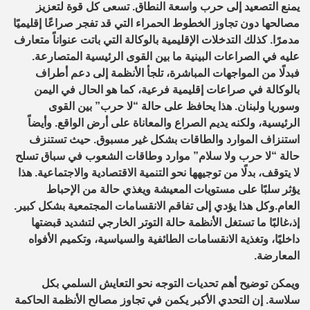
يمنع التصعيد إلى حرب واسعة النطاق. تسعى كل قوة لتعزيز
مصالحها دون تجاوز الخطوط الحمراء التي قد تفجر صراعًا إقليميًا
مدمرًا.
كذلك
التدخلات الإقليمية بالوكالة
التي باتت عنواناً متعارف
عليه في الصراعات البينية ما بين القوى الرئيسية المتصارعة.
ف
بدلًا من المواجهات المباشرة، تلجأ الأنظمة إلى دعم أطراف
بالوكالة في صراعات إقليمية فرعية، كما هو الحال في اليمن
وسوريا ولبنان. هذا يحافظ على حالة “لا حرب” بين القوى
الرئيسية، ولكنه يديم الصراع والمعاناة على أرض الواقع.
وأيضاً
استنزاف الموارد والطاقات
بشكل غير مسبوق. حيث
ت
ستنزف
حالة “لا حرب ولا سلام” موارد وطاقات الشعوب في سباق تسلح
لا يتوقف، بدلًا من توجيهها نحو التنمية الاقتصادية والاجتماعية. هذا
يؤثر سلبًا على مستويات المعيشة ويغذي حالة من الإحباط
العام.
وكل هذا يؤدي إلى
تفاقم الانقسامات المجتمعية
بشكل كبير.
إذ،
غالبًا ما تستغل الأنظمة حالة التوتر الخارجي لتشديد قبضتها
داخليًا، وتغذية الانقسامات الطائفية والسياسية، وتكميم الأفواه
المعارضة.
ويمكن توضيح أهم
تحديات التوجه نحو التعايش السلمي
بكل
سلاسة.
إن التحدي الأكبر يكمن في تجاوز مصالح الأنظمة الحاكمة