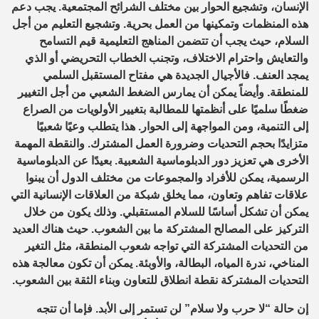
الإنسان، وتشجيع الحوار بين مختلف الشرائح المجتمعية. يجب دعم
هذه المنظمات وتمكينها من العمل بحرية.
وتشجيع
التعليم من أجل
السلام
، حيث
يجب أن تتضمن المناهج التعليمية قيم التسامح
والتعايش واحترام الاختلاف، وتجنب الخطاب التحريضي أو الذي
يمجد العنف. فالأجيال الجديدة هي مفتاح المستقبل السلمي
للمنطقة.
وأيضاً يمكن أن ي
مارس
الضغط الشعبي من أجل التغيير
ضغطًا سلميًا على أنظمتها للمطالبة بتغيير الأولويات من الصراع
إلى التنمية، ومن المواجهة إلى الحوار. هذا يتطلب وعيًا شعبيًا
متزايدًا بحجم التحديات وضرورة العمل المشترك.
والنقطة المهمة
الأخرى هي تعزيز دور
الدبلوماسية الشعبية
.
بعيدًا عن الدبلوماسية
الرسمية، يمكن للأفراد والمجموعات من مختلف الدول أن يبنوا
علاقات تفاهم وتعاون، مما يخلق شبكة من العلاقات الإنسانية التي
يمكن أن تشكل أساسًا للسلام المستقبلي.
وذلك يكون من خلال
التركيز على المصالح المشتركة
ما بين الشعوب. حيث
هناك العديد
من التحديات المشتركة التي تواجه شعوب المنطقة، مثل التغير
المناخي، ندرة المياه، البطالة، والأوبئة. يمكن أن تكون معالجة هذه
التحديات المشتركة نقطة انطلاق للتعاون وبناء الثقة بين الشعوب.
إن حالة “لا حرب ولا سلام” لن تستمر إلى الأبد. فإما أن تتجه