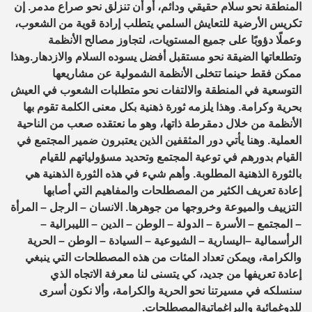
المنطقة نحو سلام حقيقي ودائم، أو أن تنزلق نحو صراع مدمر. إن
تكريس الأرضية للتعايش السلمي يتطلب إرادة قوية من الشعوب،
وعملًا دؤوبًا على جميع المستويات، لتجاوز مصالح الأنظمة
وتطلعاتها الضيقة نحو مستقبل أفضل يسوده السلام والازدهار.
وهذا
ممكن فقط حينما تتخلى الأنظمة الشمولية عن مشاريعها
التوسعية في المنطقة والالتفات نحو متطلبات الشعوب في العيش
بحرية وكرامة. وهذا يلزمه ثورة ذهنية بكل معنى الكلمة تقوم بها
الأنظمة من خلال دمقرطة ذاتها
، وهو ما نعتقده صعب من الناحية
العملية. وهنا يأتي دور المثقفين الذين يعتبرون ضمير المجتمع في
القيام بدورهم في توعية المجتمع وتحديد مسؤولياتهم للقيام
بالثورة الذهنية المطلوبة. وأهم شيء في هذه الثورة الذهنية هي
إعادة تعريف الكثير من المصطلحات والمفاهيم التي أصابها
التزييف والميوعة وخروجها من جوهرها. الانسان
–
الرجل
–
المرأة
–
المجتمع
–
الأسرة
–
الدولة
–
الوطن
–
الدين
–
الليبرالية
–
الرأسمالية
–
اليسارية
–
الشيوعية
–
السيادة
–
الوطن
–
الحرية
والكرامة، ويمكن تعداد المئات من هذه المصطلحات التي ينبغي
إعادة تعريفها من جديد، كي يتسنى لنا
معرفة الاتجاه الذي
سنسلكه في مسيرتنا نحو الحرية والكرامة، وألا نكون أسرى
للدوغمائية
والبراغماتية
المصطلحات.