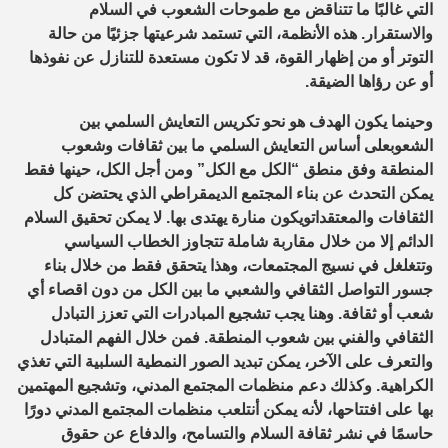
التي غالبًا ما تتناقض مع طموحات الشعوب في السلام
والاستقرار. هذه الأنظمة،
التي تستمد شرعيتها جزئيًا من حالة
التوتر أو من إظهار القوة، قد لا تكون مستعدة للتنازل عن نفوذها
أو عن رؤاها الضيقة.
وحينما يكون الهدف هو
نحو تكريس التعايش السلمي بين
الشعوب
على أساس التعايش السلمي ما بين ثقافات وشعوب
المنطقة وفق منطق “الكل مع الكل” ومن أجل الكل، حينها فقط
يمكن التحدث عن بناء المجتمع الديمقراطي الذي يحتضن كل
الثقافات والمعتقدات
ويكون منارة يهتدى بها.
لا يمكن تحقيق السلام
الدائم إلا من خلال مقاربة شاملة تتجاوز الخطاب السياسي
وتتغلغل في نسيج المجتمعات
، وهذا يتحقق فقط من خلال
بناء
جسور التواصل الثقافي والشعبي
ما بين
الكل من دون اقصاء أي
شعب أو ثقافة. وهنا
يجب تشجيع المبادرات التي تعزز التبادل
الثقافي والفني بين شعوب المنطقة. فمن خلال الفهم المتبادل
والتعرف على الآخر، يمكن تبديد الصور النمطية السلبية التي تغذي
الكراهية.
وكذلك
دعم منظمات المجتمع المدني
، وتشجيع المهتمين
بها على افتتاحها، لأنه
يمكن أن
تلعب منظمات المجتمع المدني دورًا
حاسمًا في نشر ثقافة السلام والتسامح، والدفاع عن حقوق