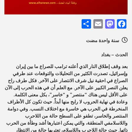
Share
Mastodon
Email
Facebook
سنة واحدة مضت
الحدث – بغداد
بعد وقف
إطلاق
النار الذي أعلنه ترامب للصراع ما بين إيران
وإسرائيل، تصدرت الكثير من التحليلات والتوقعات
عند طرفي
الصراع في احقية نيل شرف الانتصار على الآخر. فكل طرف راح
يعلن النصر الكبير على الآخر. مع العلم أن في هذه الحرب إلى الآن
على الأقل ليس هناك “منتصر”
و “خاسر”، بكل معنى الكلمة.
وعادة في نهاية الحروب لا رابح منها أبداً. حيث تكون كل الأطراف
المنخرطة في الحرب هي خاسرة مع اختلاف النسب. وفي دوامة
المنتصر والخاسر
، تطفو على السطح حالة من
اللاحرب
واللاسلام
في المنطقة، والتي يمكن اعتبارها أشد وطأة من الحرب
ذاتها. حيث حالة
اللاحرب
واللاسلام
،
تعتريها حالة من الانتظار