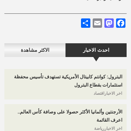
Share
Mastodon
Email
Facebook
احدث الاخبار
الاكثر مشاهدة
البترول: كوانتم كابيتال الأمريكية تستهدف تأسيس محفظة
استثمارات بقطاع البترول
اخر الاخباراقتصاد
الأرجنتين وألمانيا الأكثر حصولا على وصافة كأس العالم..
اعرف القائمة
اخر الاخباررياضة