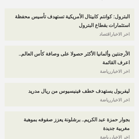
البترول: كوانتم كابيتال الأمريكية تستهدف تأسيس محفظة
استثمارات بقطاع البترول
اخر الاخباراقتصاد
الأرجنتين وألمانيا الأكثر حصولا على وصافة كأس العالم..
اعرف القائمة
اخر الاخباررياضة
ليفربول يستهدف خطف فينيسيوس من ريال مدريد
اخر الاخباررياضة
بجوار حمزة عبد الكريم.. برشلونة يعزز صفوفه بموهبة
مغربية جديدة
اخر الاخباررياضة