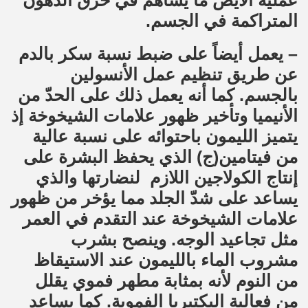
عملية الأيض ما يساهم في حرق الدهون
المتراكمة في الجسم.
– يعمل أيضاً على ضبط نسبة سكر بالدم
عن طريق تنظيم عمل الأنسولين
بالجسم. كما أنه يعمل ذلك على الحدّ من
الأنيميا وتأخير ظهور علامات الشيخوخة إذ
يتميز الليمون باحتوائه على نسبة عالية
من فيتامين(ج) الذي يحفظ البشرة على
إنتاج الكولاجين اللازم لنضارتها والذي
يساعد على شدّ الجلد مما يؤخر من ظهور
علامات الشيخوخة عند التقدم في العمر
مثل تجاعيد الوجه. وينصح بشرب
مشروب الماء بالليمون عند الاستيقاظ
من النوم لأنه بمثابة مطهر فموي يقلل
من فعالية البكتيريا الفموية. كما يساعد