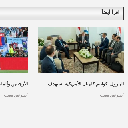
اقرأ أيضاً
البترول: كوانتم كابيتال الأمريكية تستهدف
الأرجنتين وألما
أسبوعين مضت
أسبوعين مضت
تأسيس محفظة استثمارات بقطاع البترول
كأس العالم.. ا