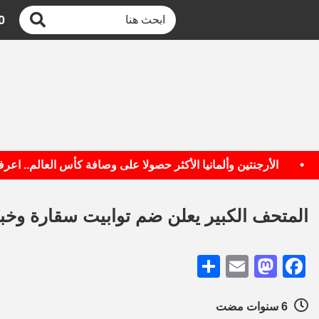
0
الأرجنتين وألمانيا الأكثر حصولا على وصافة كأس العالم.. اعرف ال
المتحف الكبير يعلن ضم توابيت سقارة وخبي
Share
Mastodon
Email
Facebook
6 سنوات مضت