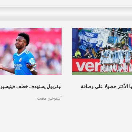
نيا الأكثر حصولا على وصافة
ليفربول يستهدف خطف فينيسيو
أسبوعين مضت
عرف القائمة
مدريد