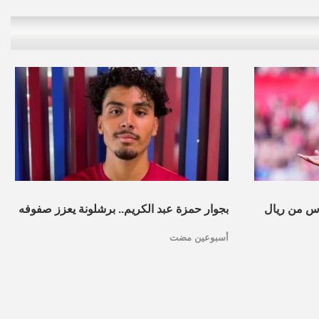
س من ريال
بجوار حمزة عبد الكريم.. برشلونة يعزز صفوفه
أسبوعين مضت
بموهبة مغربية جديدة