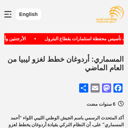
English
•
هدف تأسيس محفظة استثمارات بقطاع البترول
الأرجنتين وألمان
المسماري: أردوغان خطط لغزو ليبيا من
العام الماضي
Share
Mastodon
Email
Facebook
6 سنوات مضت
أكد المتحدث الرسمي باسم الجيش الوطني الليبي اللواء “أحمد
المسماري” على، أن النظام التركي بقيادة أردوغان يخطط لغزو