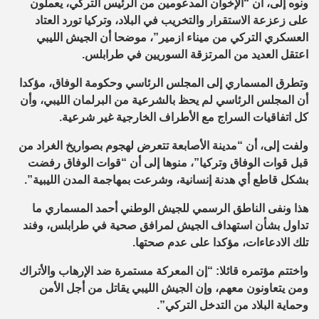
ونوه إلى، أن “الإخوان المدعومين من الرئيس التركي، يعملون
على زعزعة الاستقرار والتخريب في البلاد، وتركيا تورد العتاد
العسكري التركي من ميناء ازمير”، موضحا أن الجيش الليبي
اعتقل العديد من المرتزقة السوريين في طرابلس.
وتطرق المسماري إلى المجلس الرئاسي وحكومة الوفاق، مؤكدا
أن المجلس الرئاسي لم يحظ بالشرعية من البرلمان الليبي، وأن
كل اتفاقيات السراج مع الأطراف الخارجية غير شرعية.
ولفت إلى، أن “مدينة الأصابعة تتعرض لهجوم بصواريخ الغراد من
قبل قوات الوفاق وتركيا”، منوها إلى أن “قوات الوفاق رفضت
بشكل قاطع أي هدنة إنسانية، وشرعت بمهاجمة المدن الليبية”.
هذا ونفى الناطق الرسمي للجيش الوطني أحمد المسماري ما
تداول بشأن استهداف الجيش لمرافق صحية في طرابلس، وفند
تلك الادعاءات، مؤكدا على عدم صحتها.
واختتم مؤتمره قائلا: “إن المعركة مستمرة ضد الإرهاب والأتراك
ومن يتعاونون معهم، وإن الجيش الليبي يقاتل من أجل الأمن
وحماية البلاد من التدخل التركي”.