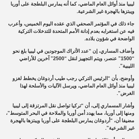
ليبيا منذ أوائل العام الماضي، كما أنه يمارس البلطجة على أوربا
ويبتزها بالهجرة غير الشرعية.
جاء ذلك في المؤتمر الصحفي الذي عقده اليوم الخميس، وأعرب
فيه عن استغرابه بعدم إدانة الأمم المتحدة للتدخلات التركية
الواضحة في شؤون بلاده.
وأضاف المساري، إن “عدد الأتراك الموجودين في ليبيا بلغ نحو
“1500” عنصر، ويتم التجهيز لنقل “2500” آخرين للأراضي
الليبية”.
وأوضح، بأن “الرئيس التركي رجب طيب أردوغان يخطط لغزو
ليبيا منذ أوائل العام الماضي، ويرسل الآليات والأسلحة لهذا
الغرض”.
وأشار المسماري إلى، أن “تركيا تواصل نقل المرتزقة إلى ليبيا
ومنها إلى أوربا، مما يهدد أمن أوربا والملاحة في البحر المتوسط”،
مضيفا أن، “أردوغان يمارس البلطجة على أوربا ويبتزها بالهجرة
غير الشرعية”.