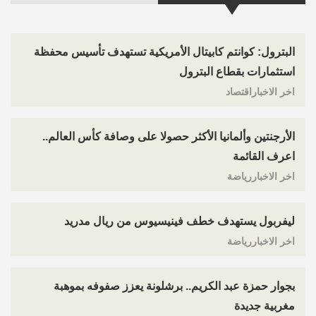
البترول: كوانتم كابيتال الأمريكية تستهدف تأسيس محفظة
استثمارات بقطاع البترول
اخر الاخباراقتصاد
الأرجنتين وألمانيا الأكثر حصولا على وصافة كأس العالم..
اعرف القائمة
اخر الاخباررياضة
ليفربول يستهدف خطف فينيسيوس من ريال مدريد
اخر الاخباررياضة
بجوار حمزة عبد الكريم.. برشلونة يعزز صفوفه بموهبة
مغربية جديدة