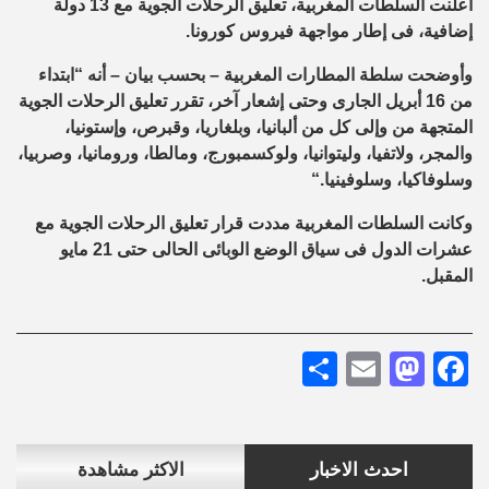
أعلنت السلطات المغربية، تعليق الرحلات الجوية مع 13 دولة
إضافية، فى إطار مواجهة فيروس كورونا.
وأوضحت سلطة المطارات المغربية – بحسب بيان – أنه “ابتداء
من 16 أبريل الجارى وحتى إشعار آخر، تقرر تعليق الرحلات الجوية
المتجهة من وإلى كل من ألبانيا، وبلغاريا، وقبرص، وإستونيا،
والمجر، ولاتفيا، وليتوانيا، ولوكسمبورج، ومالطا، ورومانيا، وصربيا،
وسلوفاكيا، وسلوفينيا
“.
وكانت السلطات المغربية مددت قرار تعليق الرحلات الجوية مع
عشرات الدول فى سياق الوضع الوبائى الحالى حتى 21 مايو
المقبل
.
Share
Mastodon
Email
Facebook
احدث الاخبار
الاكثر مشاهدة