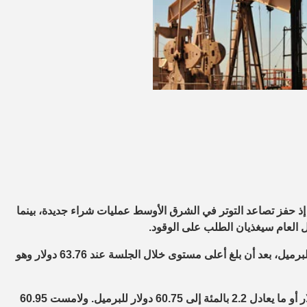
ر النفط اليوم الاثنين، لأعلى مستوياتها في نحو 13 شهرا إذ حفز تصاعد التوتر في الشرق الأوسط عمليات شراء جديدة، بينما
 العام سيغذيان الطلب على الوقود.
وصعد خام برنت 1.02 دولار أو ما يعادل 1.6 بالمئة إلى 63.45 دولار للبرميل، بعد أن بلغ أعلى مستوى خلال الجلسة عند 63.76 دولار وهو
وربحت العقود الآجلة لخام غرب تكساس الوسيط الأمريكي 1.28 دولار أو ما يعادل 2.2 بالمئة إلى 60.75 دولار للبرميل. ولامست 60.95