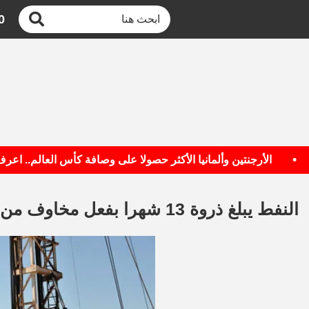
0
الأرجنتين وألمانيا الأكثر حصولا على وصافة كأس العالم.. اعرف الق
النفط يبلغ ذروة 13 شهرا بفعل مخاوف من توتر فى الشرق الأوسط