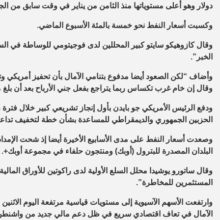
دولار وهو أعلى مستوياتها منذ الثامن من يناير في وقت سابق من الج
وكسبت أسعار النفط نحو خمسة بالمئة الأسبوع الماضي.
وقال كازوهيكو سايتو كبير المحللين لدى فوجيتومي للوساطة في السلع
الخبر”.
وأضاف “لكن الصعود أيضا مدفوع بتنامي الآمال بأن تحفيز أمريكي وت
وقال إن خام غرب تكساس ربما يتراجع بفعل جني الأرباح بعد أن بلغ مستوى 60 دولار
ودفع الرئيس الأمريكي جو بايدن بأول إنجاز تشريعي كبير خلال فترة 
الحزبين الجمهوري والديمقراطي للمساعدة بشأن خطة لتخفيف تداعيات كورونا بقيمة
وصعدت أسعار النفط على مدى الأسابيع الأخيرة أيضا إذ شحت الإمدادا
البلدان المصدرة للبترول (أوبك) ومنتجون حلفاء في مجموعة أوبك+.
وقال ساتورو يوشيدا محلل السلع الأولية لدى راكوتين للأوراق المال
المستثمرين للمخاطرة”.
وارتفعت الأسهم الآسيوية إلى مستويات قياسية مرتفعة اليوم الاثنين
الآمال في تعاف اقتصادي سريع في ظل دعم مالي جديد من واشنطن