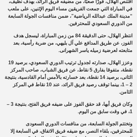
اقتنص الهلال، فوزًا صعبًا، من مضيفه فريق الرائد، بهدف نظيف،
في المباراة التي جمعت الفريقين مساء اليوم الإثنين، على ملعب
“مدينة الملك عبدالله الرياضية”، ضمن منافسات الجولة السابعة
من الدوري السعودي للمحترفين.
انتظر الهلال، حتى الدقيقة 84 من زمن المباراة، ليسجل هدف
الفوز، عن طريق المدافع علي آل بليهي، من ضربة رأسية، بعد
متابعته لعرضية زميله ياسر الشهرانى.
وعزز الهلال، صدارته لجدول ترتيب الدوري السعودي، برصيد 19
نقطة، متفوقا بفارق 5 نقاط، عن فريق الشباب، صاحب المركز
الثانى، برصيد 14 نقطة، بعد خسارته بالأمس أمام القادسية، بنتيجة
2 – 1، بينما توقف رصيد فريق الرائد، عند 10 نقاط في المركز
الثامن.
وكان فريق أبها، قد حقق الفوز على ضيفه فريق الفتح، بنتيجة 3 –
1، في وقت سابق من اليوم.
وتختتم الجولة السابعة، من منافسات الدوري السعودى
للمحترفين، بلقاء النصر، مع ضيفه فريق الاتفاق، في السابعة إلا