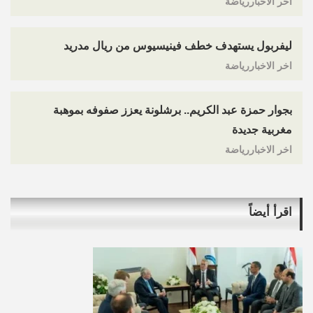
اخر الاخباررياضة
ليفربول يستهدف خطف فينيسيوس من ريال مدريد
اخر الاخباررياضة
بجوار حمزة عبد الكريم.. برشلونة يعزز صفوفه بموهبة
مغربية جديدة
اخر الاخباررياضة
اقرأ أيضاً