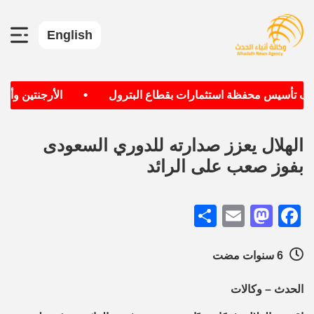
English
•
هدف تأسيس محفظة استثمارات بقطاع البترول
الأرجنتين وألمان
الهلال يعزز صدارته للدوري السعودى
بفوز صعب على الرائد
Share
Mastodon
Email
Facebook
6 سنوات مضت
الحدث – وكالات