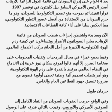
بعد 4 أعوام على إدراج السودان في قائمة الدول الراعية للإرهاب
أصدر الرئيس الأميركي السابق بيل كلينتون في نوفمبر 1997
قرارا تنفيذيا تم بموجبه منع تصدير التكنولوجيا للسودان، وهو ما
حرم السودان من الاستفادة من أفضل عصور التطور التكنولوجي،
مما انعكس سلبا على أداء كافة القطاعات الاقتصادية.
الآن وبعد بدء واشنطن إجراءات شطب السودان من قائمة
الإرهاب، يعاين السودانيون الأضرار ويتساءلون عن كيفية ردم
الهوة التكنولوجية الكبيرة من أجل اللحاق بركب الاندماج العالمي.
وفيما يجمع خبراء في مجال البرمجيات وتقنيات المعلومات على
ضخامة الضرر، إلا أنهم قالوا لموقع سكاي نيوز عربية إن الاندماج
في النظام العالمي مرتبط بالقدرة على ردم الهوة التكنولوجية،
وهو أمر يتطلب تصميم آلية وطنية تعطى أولوية قصوى مع
ضرورة تنسيق جهود القطاعين العام والخاص.
حرمان طويل
وفي الواقع حرمت العقوبات السودان من النفاذ الكامل إلى
السوقين الأميركي والأوروبي، وقيدت بالتالي قدرته على الوصول