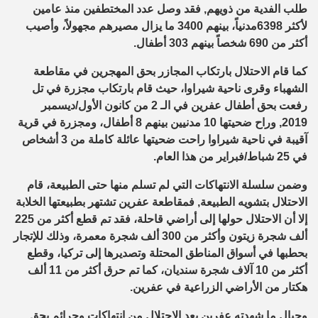
طلب الفدية من ذويهم, فقد وصل عدد المختطفين منذ عامين
لأكثر 6398مدنياً، بينهم 3400 ما يزال مصيرهم مجهولاً، وأصيب
أكثر من 690 شخصاً بينهم 303 أطفال.
كما قام الاحتلال بارتكاب المجازر بحق المهجرين في مقاطعة
الشهباء وقرى ناحية شيراوا، حيث قام بارتكاب مجزرة في تل
رفعت بحق أطفال عفرين في الـ 2 من كانون الأول/ديسمبر
2019, وراح ضحيتها 10 مدنيين بينهم 8 أطفال، ومجزرة في قرية
آقيبة في ناحية شيراوا راحت ضحيتها عائلة كاملة من 3 أشخاص
في 25 شباط/فبراير من هذا العام.
وضمن سلسلة الانتهاكات التي لم تسلم منها حتى الطبيعة، قام
الاحتلال بتشويه الطبيعة, فمقاطعة عفرين تشتهر بطبيعتها الخلابة
إلا أن الاحتلال حولها إلى أراضي قاحلة، فقد تم قطع أكثر من 225
ألف شجرة زيتون وأكثر من 300 ألف شجرة معمرة، وذلك للإتجار
بحطبها في أسواق المناطق المحتلة وتصديرها إلى تركيا، وقطع
أكثر من 10 آلاف شجرة سنديان، كما تم حرق أكثر من 11 ألف
هكتار من الأراضي الزراعية في عفرين.
وحيال ما شهدته عفرين بعد الاحتلال من انتهاكات وجرائم بحق