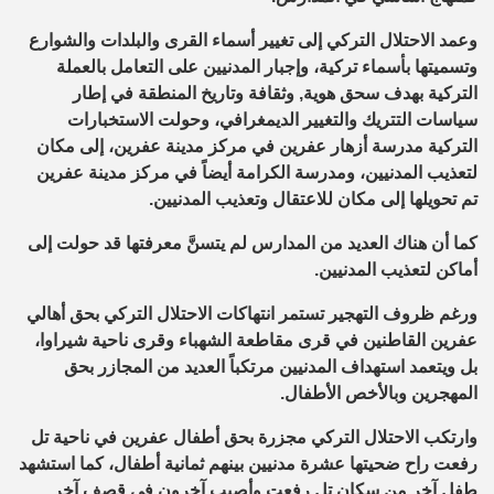
وعمد الاحتلال التركي إلى تغيير أسماء القرى والبلدات والشوارع
وتسميتها بأسماء تركية، وإجبار المدنيين على التعامل بالعملة
التركية بهدف سحق هوية, وثقافة وتاريخ المنطقة في إطار
سياسات التتريك والتغيير الديمغرافي، وحولت الاستخبارات
التركية مدرسة أزهار عفرين في مركز مدينة عفرين، إلى مكان
لتعذيب المدنيين، ومدرسة الكرامة أيضاً في مركز مدينة عفرين
تم تحويلها إلى مكان للاعتقال وتعذيب المدنيين.
كما أن هناك العديد من المدارس لم يتسنَّ معرفتها قد حولت إلى
أماكن لتعذيب المدنيين.
ورغم ظروف التهجير تستمر انتهاكات الاحتلال التركي بحق أهالي
عفرين القاطنين في قرى مقاطعة الشهباء وقرى ناحية شيراوا،
بل ويتعمد استهداف المدنيين مرتكباً العديد من المجازر بحق
المهجرين وبالأخص الأطفال.
وارتكب الاحتلال التركي مجزرة بحق أطفال عفرين في ناحية تل
رفعت راح ضحيتها عشرة مدنيين بينهم ثمانية أطفال، كما استشهد
طفل آخر من سكان تل رفعت وأصيب آخرون في قصف آخر.