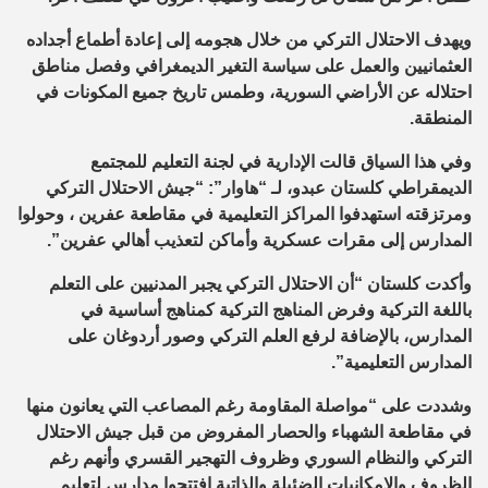
ويهدف الاحتلال التركي من خلال هجومه إلى إعادة أطماع أجداده
العثمانيين والعمل على سياسة التغير الديمغرافي وفصل مناطق
احتلاله عن الأراضي السورية، وطمس تاريخ جميع المكونات في
المنطقة.
وفي هذا السياق قالت الإدارية في لجنة التعليم للمجتمع
الديمقراطي كلستان عبدو، لـ “هاوار”: “جيش الاحتلال التركي
ومرتزقته استهدفوا المراكز التعليمية في مقاطعة عفرين ، وحولوا
المدارس إلى مقرات عسكرية وأماكن لتعذيب أهالي عفرين”.
وأكدت كلستان “أن الاحتلال التركي يجبر المدنيين على التعلم
باللغة التركية وفرض المناهج التركية كمناهج أساسية في
المدارس، بالإضافة لرفع العلم التركي وصور أردوغان على
المدارس التعليمية”.
وشددت على “مواصلة المقاومة رغم المصاعب التي يعانون منها
في مقاطعة الشهباء والحصار المفروض من قبل جيش الاحتلال
التركي والنظام السوري وظروف التهجير القسري وأنهم رغم
الظروف والإمكانيات الضئيلة والذاتية افتتحوا مدارس لتعليم