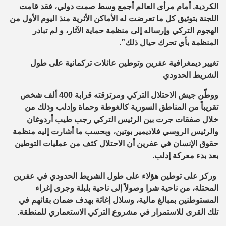
الكردية, أمام مرأى العالم أجمع وسط صمت دولي، فقد قامت
اللجنة بتوثيق كل ما تعرضت له الأماكن الأثرية منذ اليوم الأول من
الهجوم التركي وإرساله إلى منظمة حماية الآثار، و لم تبادر
المنظمة بأي تحرك حيال ذلك”.
تغيير ديمغرافية عفرين وتوطين عائلات تركمانية على طول
الشريط الحدودي
ووطّن جيش الاحتلال التركي ومرتزقته قرابة 400 ألف شخص
تقريباً من المناطق السورية كالغوطة وحماة وإدلب وذلك من
خلال صفقات جرت بين الرئيس التركي رجب طيب أردوغان
والرئيس الروسي فلاديمير بوتين، وبحسب ما أشارت إليه منظمة
حقوق الإنسان في عفرين أن الاحتلال كثف من عمليات التوطين
بعد بدء معركة إدلب.
وركز على توطين هؤلاء على طول الشريط الحدودي في عفرين
المحتلة، من ناحية شرا وصولاً إلى ناحية بلبلة وجرى إغراء
المستوطنين بمبالغ مالية، وسلال إغاثة بهدف ضمان بقائهم في
تلك القرى للاستمرار في مشروع التركي الاستعماري للمنطقة.