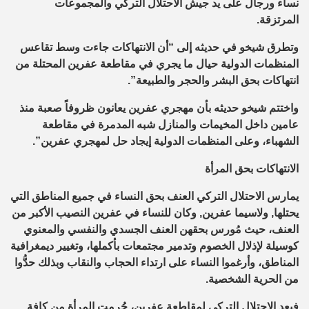
نساء ورجال على يد جيش الاحتلال التركي والمجموعات
المرتزقة.
وتطرق شيخو في حديثه إلى “أن الانتهاكات جاءت وسط تقاعس
المنظمات الدولية حيال ما يجري في مقاطعة عفرين المحتلة من
انتهاكات بحق البشر والحجر والطبيعة”.
واختتم شيخو حديثه بأن مهجري عفرين يعانون ظروفاً صعبة منذ
عامين داخل المخيمات والمنازل شبه المدمرة في مقاطعة
الشهباء، وعلى المنظمات الدولية إيجاد حل لمهجري عفرين”.
الانتهاكات بحق المرأة
يمارس الاحتلال التركي العنف بحق النساء في جميع المناطق التي
يحتلها, ولاسيما عفرين, وكان للنساء في عفرين النصيب الأكبر من
العنف، حيث مُورس بحقهن العنف الجسدي والنفسي والمعنوي
كوسيلة لإذلال الخصوم وتدمير مجتمعات بأكملها، وتغيير ديمغرافية
المناطق، وأرغموا النساء على ارتداء الحجاب والنقاب وبذلك حدُّوا
من الحرية الشخصية.
فبعد الاحتلال التركي لمقاطعة عفرين، حُرمت المرأة من كافة