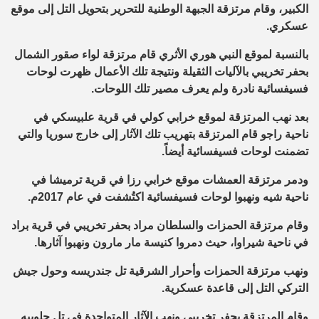
الكبير، وقام مرتزقة الجبهة الوطنية للتحرير بتحويل التل إلى موقع
عسكري.
بالنسبة لموقع النبي هوري الأثري قام مرتزقة لواء صقور الشمال
بحفر تخريبي بالآليات الثقيلة ونتيجة تلك الأعمال ظهرت لوحات
فسيفسائية نادرة ولم يعرف مصير تلك اللوحات.
بعد نهب المرتزقة لموقع خرابي كولي في قرية علبيسكي في
ناحية راجو قام المرتزقة بتهريب تلك الآثار إلى خارج سوريا والتي
تضمنت لوحات فسيفسائية أيضاً.
ودمر مرتزقة العمشات موقع خرابي رزا في قرية ترميشا في
ناحية شيه ونهبوا لوحات فسيفسائية اكتُشفت في عام 2017م.
وقام مرتزقة الحمزات والسلطان مراد بحفر تخريبي في قرية براد
في ناحية شيراوا، حيث دمروا كنيسة مار مارون ونهبوا آثارها.
ونهب مرتزقة الحمزات وأحرار الشرقية تل جندريسه وحول جيش
التركي التل إلى قاعدة عسكرية.
وقام المرتزقة بحفر تخريبي ونهب الآثار المتواجدة في تل حلوبيه