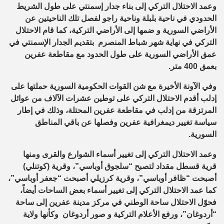
وعمد الاحتلال التركي إلى بناء جدار إسمنتي على طول الشريط
الحدودي في ناحية بلبلة وناحية راجو لفصل تلك الناحيتين عن
الأراضي السورية و ضمها إلى الأراضي التركية، كما قام الاحتلال
التركي في نهاية شهر شباط المنصرم بتقديم الجدار الإسمنتي في
عمق الأراضي السورية على طول الحدود مع مقاطعة عفرين
بعمق 400 متر.
وفي الآونة الأخيرة مع شن القوات الحكومية السورية حملتها على
إدلب أقدم الاحتلال التركي على توطين عشرات الآلاف من عوائل
المرتزقة من إدلب في مقاطعة عفرين المحتلة، وذلك في إطار
سياسة تغيير ديمغرافية عفرين وفصلها عن باقي المناطق
السورية.
وعمد الاحتلال التركي إلى تغيير أسماء الشوارع والقرى ومنها
قرية قسطل مقداد لتصبح “سلجوق أوباسي”، وقرية (كوتنلي)
أصبحت “ظافر أوباسي”، وقرية كرزيلي أصبحت “جعفر أوباسي”،
كما عمد الاحتلال التركي إلى تغيير أسماء بعض الساحات أيضاً،
فحوّل الاحتلال ساحة الوطني في مركز مدينة عفرين إلى ساحة
“أردوغان”، ورفع الأعلام التركية و صور أردوغان وكأنها ولاية