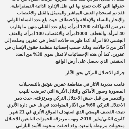
حقوقها التي كانت تتمتع بها في ظل الإدارة الذاتية الديمقراطية،
فقد تم استخدام العنف المباشر والمتمثل بالقتل والاغتصاب
والإتجار بالنساء والإعاقة والاختطاف حيث بلغ عدد النساء اللواتي
تعرضن للانتهاكات 1200 امرأة، وبلغ عدد القتلى منهن ما يقارب
40 امرأة، والخطف 1000امرأة، والاغتصاب 100 امرأة، والعنف
الجنسي 60 امرأة، كما ظهرت حالات انتحار في عفرين وصلت إلى
أكثر من 5 حالات، وذلك حسب إحصائية منظمة حقوق الإنسان في
عفرين، كما أن هذه الإحصائيات لا تمثل سوى 30% من العدد
الحقيقي الذي يحصل على أرض الواقع.
جرائم الاحتلال التركي بحق الآثار
قامت مديرية الآثار في مقاطعة عفرين بتوثيق بالتسجيلات
المصورة وصور الأماكن والتلال الأثرية التي تعرضت للنهب
والتدمير من قبل جيش الاحتلال التركي ومرتزقته، حيث دمر
الاحتلال التركي 60% من الآثار المتواجدة في تل عين دارة الأثري
نتيجة القصف الهمجي الذي استهدف الموقع الأثري في 21 شهر
كانون الثاني/يناير 2018، ونهب مرتزقة الحمزات التابعين للاحتلال
منحوتات مرتبطة بالمعبد، وقد اختفت منحوتة الأسد البازلتي