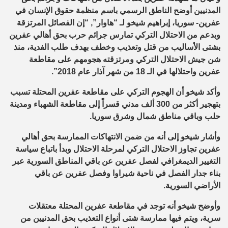
المدنيين أوضح الناطق الرسمي باسم منظمة حقوق الإنسان في
عفرين- سوريا، إبراهيم شيخو لـ “هاوار”, “إن الفصائل المرتزقة
وبدعم من الاحتلال التركي تمارس جرائم حرب بحق أهالي عفرين
بشتى الأساليب من قتل وتعذيب وخطف بهدف طلب الفدية، منذ
شن جيش الاحتلال التركي ومرتزقته هجومهم على مقاطعة
عفرين واحتلالها في الـ 18 من شهر آذار عام 2018”.
وأكد شيخو أن الهجوم التركي على مقاطعة عفرين المحتلة تسبب
بتهجير أكثر من 300 ألف مدني قسراً إلى مقاطعة الشهباء ومدينة
حلب وباقي مناطق شمال وشرق سوريا.
وأشار شيخو إلى أنه من ضمن الانتهاكات الممارسة بحق أهالي
عفرين تجاوز الاحتلال التركي لمرحلة الاحتلال وبدأ باتباع سياسة
التغيير الديمغرافي لفصل عفرين عن باقي المناطق السورية عبر
بناء جدار الفصل في ناحية شيراوا وفصل عفرين عن باقي
الأراضي السورية.
وأوضح شيخو أنه توجد في مقاطعة عفرين المحتلة معتقلات
سرية، ويتم فيها ممارسة شتى أنواع التعذيب بحق المدنيين من