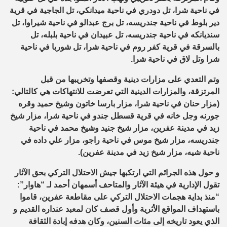
في ناحية شرا، تل دودري في ناحية ميدانكي، تل الجاجية في قرية
دير بلوط في ناحية جندريسه، تل برج عبدالو في ناحية شيراوا، تل
سنديانكه في ناحية جندريسه، تل عبيدان في ناحية بلبله، تل
بالسرقة في قرية كفر روم في ناحية شرا، تل شوربا في ناحية
شرا وتل لاق في ناحية شرا.
وتم التعدي على مزارات دينية وقصفها وتخريبها من قبل
المرتزقة، والمزارات الدينية التي تعرضت للانتهاكات هي كالتالي:
(مزار حنان في ناحية شرا، مزار بارسا خاتون وشيخ حميد وقره
جورنه وجل خانه في قرية قسطل جندو في ناحية شرا، مزار شيخ
زيد في مدينة عفرين، مزار شيخ جنيد وشيخ محمد في ناحية
جندريسه، مزار شيخ موس في ناحية راجو، مزار علي داده في
ناحية شيه، مزار شيخ زيد في مدينة عفرين).
و حول هذه الجرائم التي ارتكبها جيش الاحتلال التركي بحق الآثار
تقول الإدارية في هيئة الآثار والمتاحف أسمهان أحمد لـ “هاوار”:
“منذ بداية هجمات الاحتلال التركي على مقاطعة عفرين، قاموا
باستهداف المواقع الأثرية وأول قصف كان لمعبد عنداره القديم و
الذي يعود تاريخه إلى مئات السنين، وكان هدفه إبادة الثقافة