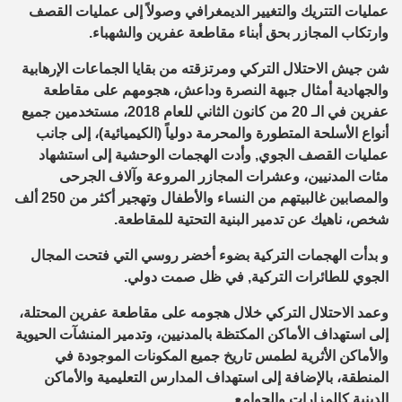
عمليات التتريك والتغيير الديمغرافي وصولاً إلى عمليات القصف
وارتكاب المجازر بحق أبناء مقاطعة عفرين والشهباء.
شن جيش الاحتلال التركي ومرتزقته من بقايا الجماعات الإرهابية
والجهادية أمثال جبهة النصرة وداعش، هجومهم على مقاطعة
عفرين في الـ 20 من كانون الثاني للعام 2018، مستخدمين جميع
أنواع الأسلحة المتطورة والمحرمة دولياً (الكيميائية)، إلى جانب
عمليات القصف الجوي, وأدت الهجمات الوحشية إلى استشهاد
مئات المدنيين، وعشرات المجازر المروعة وآلاف الجرحى
والمصابين غالبيتهم من النساء والأطفال وتهجير أكثر من 250 ألف
شخص، ناهيك عن تدمير البنية التحتية للمقاطعة.
و بدأت الهجمات التركية بضوء أخضر روسي التي فتحت المجال
الجوي للطائرات التركية, في ظل صمت دولي.
وعمد الاحتلال التركي خلال هجومه على مقاطعة عفرين المحتلة،
إلى استهداف الأماكن المكتظة بالمدنيين، وتدمير المنشآت الحيوية
والأماكن الأثرية لطمس تاريخ جميع المكونات الموجودة في
المنطقة، بالإضافة إلى استهداف المدارس التعليمية والأماكن
الدينية كالمزارات والجوامع.