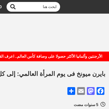
0
أرجنتين وألمانيا الأكثر حصولا على وصافة كأس العالم.. اعرف القائمة
بايرن ميونخ فى يوم المرأة العالمي: إلى 
Share
Mastodon
Email
Facebook
5 سنوات مضت