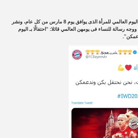
حرص بطل أوروبا والعالم نادي بايرن ميونخ الألمانى على الاحتفال بـ اليوم العالمي للمرأة الذى يوافق يوم 8 مارس من كل عام، ونشر
ه رسالة للنساء فى يومهن العالمي قائلا: “احتفالًا بـ اليوم
دعمكن”.