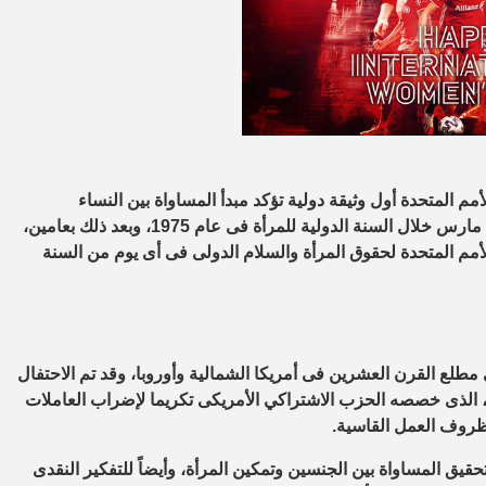
مة اليونسكو عام 1945، أصبح ميثاق الأمم المتحدة أول وثيقة دولية تؤكد مبدأ المساواة بين النساء
والرجال، واحتفلت الأمم المتحدة بأول يوم دولى رسمى للمرأة فى 8 مارس خلال السنة الدولية للمرأة فى عام 1975، وبعد ذلك بعامين،
ان يوم الأمم المتحدة لحقوق المرأة والسلام الدولى فى أى يوم من السنة
 مطلع القرن العشرين فى أمريكا الشمالية وأوروبا، وقد تم الاحتفال
اليوم الوطنى الأول للمرأة فى الولايات المتحدة فى 28 فبراير 1909، الذى خصصه الحزب الاشتراكي الأمريكى تكريما لإضراب العاملات
حقيق المساواة بين الجنسين وتمكين المرأة، وأيضاً للتفكير النقدى