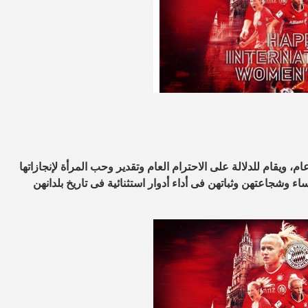
فال به 8 مارس من كل عام، ويقام للدلالة على الاحترام العام وتقدير وحب المرأة لإنجازاتها
اء وشجاعتهن وثباتهن فى أداء أدوار استثنائية فى تاريخ بلدانهن