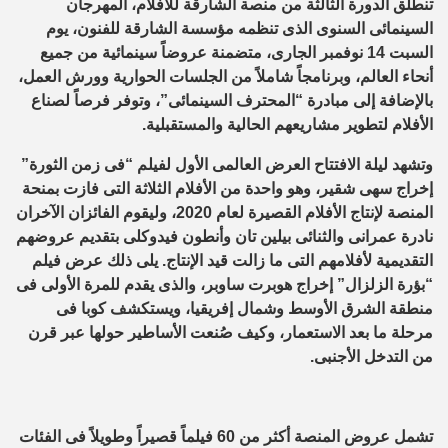
تنطلق الدورة الثالثة من منصة الشارقة للأفلام، المهرجان
السينمائى السنوى الذى تنظمه مؤسسة الشارقة للفنون، يوم
السبت 14 نوفمبر الجارى، متضمنة عروضاً سينمائية من جميع
أنحاء العالم، وبرنامجاً شاملاً من الجلسات الحوارية وورش العمل،
بالإضافة إلى مبادرة “المحترف السينمائى”، وتوفر فرصاً لصناع
الأفلام لتطوير مشاريعهم الحالية والمستقبلية.
وتشهد ليلة الافتتاح العرض العالمى الأول لفيلم “فى زمن الثورة”
إخراج سهى شقير، وهو واحدة من الأفلام الثلاثة التى فازت بمنحة
المنصة لإنتاج الأفلام القصيرة لعام 2020، وليقوم الفائزان الآخران
نادرة عمرانى والثنائى بيلين تان وأنطون فيدوكلى بتقديم عروضهم
التقديمية لأفلامهم التى ما زالت قيد الإنتاج. يلى ذلك عرض فيلم
“بؤرة الزلزال” إخراج هوبرت ساوبر، والذى يقدم للمرة الأولى فى
منطقة الشرق الأوسط وشمال إفريقيا، ويستكشف كوبا فى
مرحلة ما بعد الاستعمار، وكيف صُنعت الأساطير حولها عبر قرن
من التدخل الأجنبى.
تشمل عروض المنصة أكثر من 60 فيلماً قصيراً وطويلاً فى الفئات