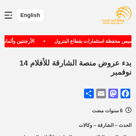
English
•
تأسيس محفظة استثمارات بقطاع البترول
الأرجنتين وألمانيا ا
بدء عروض منصة الشارقة للأفلام 14
نوفمبر
Share
Mastodon
Email
Facebook
6 سنوات مضت
الحدث – الشارقة – وكالات