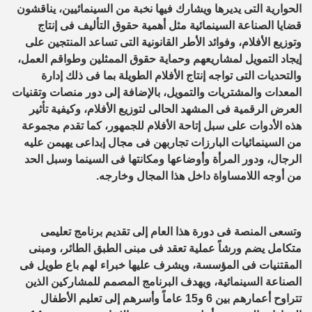
الحوارية التى يديرها ويشارك فيها نخبة من السينمائيين، يناقشون
قضايا الصناعة السينمائية مثل أهمية حقوق التأليف فى إنتاج
وتوزيع الأفلام، وفوائد الأطر القانونية التى تساعد المنتجين على
إيجاد التمويل لمشاريعهم وحماية حقوق الممثلين وطواقم العمل،
والتحديات التى تواجه إنتاج الأفلام الطويلة بما فى ذلك إدارة
المعدات والمشتريات والتمويل، بالإضافة إلى دور منصات وتقنيات
العرض الرقمية فى المشهد الحالى لتوزيع الأفلام، وكيفية تأثير
هذه الأدوات على سبل إتاحة الأفلام للجمهور، كما تقدم مجموعة
من السينمائيات البارزات تجاربهن فى مجال إبداعى يهيمن عليه
الرجال، ودور المرأة وأوضاعها ومكانتها فى السينما وسبل الحد
من أوجه اللامساواة داخل هذا المجال وخارجه.
وتسعى المنصة فى دورة هذا العام إلى تقديم برنامج تعليمى
متكامل يضم ورشاً عملية تعقد فى مبنى الطبق الطائر، ومبنى
المقتنيات فى المؤسسة، ويشرف عليها خبراء لهم باع طويل فى
الصناعة السينمائية، ويهدف البرنامج المصمم للمشاركين الذين
تتراوح أعمارهم بين 6 و15 عاماً وأسرهم إلى تعليم الأطفال