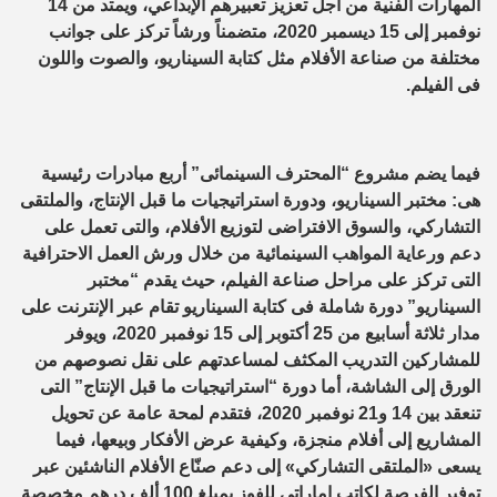
المهارات الفنية من أجل تعزيز تعبيرهم الإبداعي، ويمتد من 14
نوفمبر إلى 15 ديسمبر 2020، متضمناً ورشاً تركز على جوانب
مختلفة من صناعة الأفلام مثل كتابة السيناريو، والصوت واللون
فى الفيلم.
فيما يضم مشروع “المحترف السينمائى” أربع مبادرات رئيسية
هى: مختبر السيناريو، ودورة استراتيجيات ما قبل الإنتاج، والملتقى
التشاركي، والسوق الافتراضى لتوزيع الأفلام، والتى تعمل على
دعم ورعاية المواهب السينمائية من خلال ورش العمل الاحترافية
التى تركز على مراحل صناعة الفيلم، حيث يقدم “مختبر
السيناريو” دورة شاملة فى كتابة السيناريو تقام عبر الإنترنت على
مدار ثلاثة أسابيع من 25 أكتوبر إلى 15 نوفمبر 2020، ويوفر
للمشاركين التدريب المكثف لمساعدتهم على نقل نصوصهم من
الورق إلى الشاشة، أما دورة “استراتيجيات ما قبل الإنتاج” التى
تنعقد بين 14 و21 نوفمبر 2020، فتقدم لمحة عامة عن تحويل
المشاريع إلى أفلام منجزة، وكيفية عرض الأفكار وبيعها، فيما
يسعى «الملتقى التشاركي» إلى دعم صنّاع الأفلام الناشئين عبر
توفير الفرصة لكاتب إماراتى للفوز بمبلغ 100 ألف درهم مخصصة