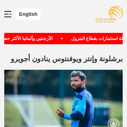
English
•
ة استثمارات بقطاع البترول
الأرجنتين وألمانيا الأكثر حصول
برشلونة وإنتر ويوفنتوس ينادون أجويرو