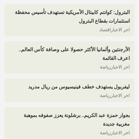
البترول: كوانتم كابيتال الأمريكية تستهدف تأسيس محفظة
استثمارات بقطاع البترول
اخر الاخباراقتصاد
الأرجنتين وألمانيا الأكثر حصولا على وصافة كأس العالم..
اعرف القائمة
اخر الاخباررياضة
ليفربول يستهدف خطف فينيسيوس من ريال مدريد
اخر الاخباررياضة
بجوار حمزة عبد الكريم.. برشلونة يعزز صفوفه بموهبة
مغربية جديدة
اخر الاخباررياضة