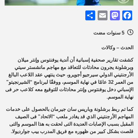
Share
Mastodon
Email
Facebook
5 سنوات مضت
الحدث – وكالات
كشفت تقارير صحفية إسبانية أن أندية يوفنتوس وإنتر ميلان
وبرشلونة يجرون محادثات للتعاقد مع مهاجم مانشستر سيتي
الأرجنتيني الدولي سيرجيو أجويرو، حيث ينتهي عقد اللاعب البالغ
من العمر 32 عامًا في نهاية الموسم، ووفقًا لبرنامج “الشيرنجيتو”
الإسباني دخل يوفنتوس وإنتر محادثات للتوقيع معه كلاعب حر فى
نهاية الموسم.
كما تم ربط برشلونة وباريس سان جيرمان بالحصول على خدمات
المهاجم الأرجنتيني الذي قد يغادر ملعب “الاتحاد” فى الصيف
المقبل بسبب الإصابات العديدة التى لحقت به هذا الموسم والتى
قلصت بشكل كبير من ظهوره مع فريق المدرب بيب جوارديولا.