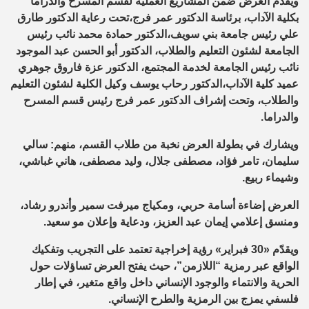
ويقدم العرض ضمن المشاريع العملية لقسم المسرح والدراما
بكلية الآداب، برئاسة الدكتور عمر فرج،تحت رعاية الدكتور طارق
علي رئيس جامعة بني سويف،الدكتور حمادة محمد نائب رئيس
الجامعة لشئون التعليم والطلاب، الدكتور أبو الحسن عبد الموجود
نائب رئيس الجامعة لخدمة المجتمع، الدكتور عزة فاروق جوهري
عميد كلية الآداب،الدكتور رحاب يوسف وكيل الكلية لشئون التعليم
والطلاب، وتحت إشراف الدكتور عمر فرج رئيس قسم المسرح
والدراما.
ويشارك في بطولة العرض نخبة من طلاب القسم، منهم: سالي
سليمان، تامر فؤاد، مصطفى جلال، وليد مصطفى، هاني غباشي،
وشيماء ربيع.
العرض إضاءة أسامة حربي، ومكياج ميرفت سمير وأندرو رشاد،
ومنسق إعلامي إيمان عبد العزيز، ودعاية وإعلان مو سعيد.
ويقدّم «30 فبراير» رؤية إخراجية تعتمد على التجريب وتفكيك
الواقع عبر رمزية “اللازمن”، حيث يفتح العرض تساؤلات حول
الحرية والانتماء والوجود الإنساني داخل واقع متغير، في إطار
فلسفي يمزج بين الرمزية والطرح الإنساني.