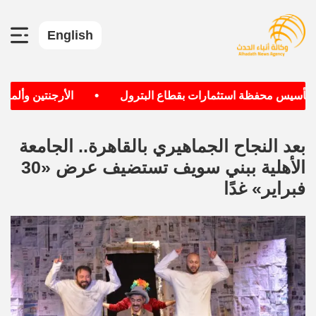
English
•
سيس محفظة استثمارات بقطاع البترول
الأرجنتين وألمانيا الأ
بعد النجاح الجماهيري بالقاهرة.. الجامعة
الأهلية ببني سويف تستضيف عرض «30
فبراير» غدًا