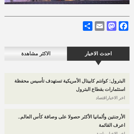
Share
Mastodon
Email
Facebook
احدث الاخبار
الاكثر مشاهدة
البترول: كوانتم كابيتال الأمريكية تستهدف تأسيس محفظة
استثمارات بقطاع البترول
اخر الاخباراقتصاد
الأرجنتين وألمانيا الأكثر حصولا على وصافة كأس العالم..
اعرف القائمة
اخر الاخباررياضة