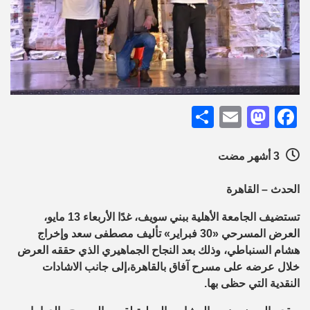
Share
Mastodon
Email
Facebook
3 أشهر مضت
الحدث – القاهرة
تستضيف الجامعة الأهلية ببني سويف، غدًا الأربعاء 13 مايو،
العرض المسرحي «30 فبراير» تأليف مصطفى سعد وإخراج
هشام السنباطي، وذلك بعد النجاح الجماهيري الذي حققه العرض
خلال عرضه على مسرح آفاق بالقاهرة،إلى جانب الاشادات
النقدية التي حظى بها.