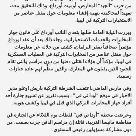
من حزب “الجيد” المعارض، أوميت أوزداغ، وذلك للتحقيق معه،
تمهيداً لمحاكمته بتهمة إفشاء معلومات حول مقتل عناصر من
الاستخبارات التركية في ليبيا.
وبررت النيابة العامة طلبها بتعدي النائب أوزداغ على قانون جهاز
المخابرات والخدمات الاستخباراتية، وجاء ذلك بعد أن عقد اوزداغ
مؤتمراً صحافياً بمقر البرلمان، كشف من خلاله عن معلومات
حول مقتل عناصر من المخابرات التركية في العمليات العسكرية
في ليبيا، مؤكداً أن هؤلاء القتلى دفنوا من دون مراسم والتي تقام
للجنود الذين يقتلون في المعارك، والذين تنظَّم لهم عادة جنازات
رسمية
.
وفي مارس الماضي،اعتقلت الشرطة التركية باريش اوغلو مدير
الاخبار في موقع “اودا تي في” ، بسبب تقرير عن تشييع جنازة أحد
أفراد جهاز المخابرات التركي الذي قتل في ليبيا وكشف هويته
.
وعرضت محطة “أودا تي في” لقطات يوم الثلاثاء عن الجنازة في
مقاطعة مانيسا الغربية، قائلة إن مراسم الدفن جرت بصمت، من
دون مشاركة مسؤولين رفيعي المستوى
.