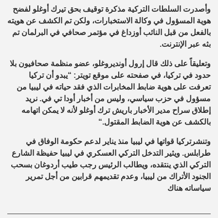
وأصدرت السلطات التركية مذكرة توقيف بحق تيرك أوغلو لفضح
هوية المسؤول في وكالة الاستخبارات، ولكن تم الكشف عن هويته
بالفعل من قبل النائب أوزداغ في مؤتمر صحافي في البرلمان تم
بثه عبر الإنترنت
.
وتعليقاً على ذلك قال إرول أونديروغلو، عضو منظمة صحافيون بلا
حدود في تركيا، في صفحته على موقع تويتر: “يبدو أن تركيا
تعرفت على هوية ضابط المخابرات الذي فقد حياته في ليبيا من
مسؤول في حزب سياسي، وليس من أخبار أودا تي في. نريد
إطلاق سراح مدير الأخبار باريش ترك أوغلو لأنه لا يمكن اتهامه
بالكشف عن هوية الضابط المقتول
“.
وتنشرتركيا قواتها في ليبيا منذ يناير لدعم حكومة الوفاق في
طرابلس. ويثير التدخل التركي العسكري في ليبيا حفيظة الشارع
التركي الذي ينتقده، ويطالب الرئيس رجب طيب أردوغان بسحب
الجنود الأتراك من ليبيا، وعدم تقديمهم قرابين من أجل تمرير
سياساته هناك