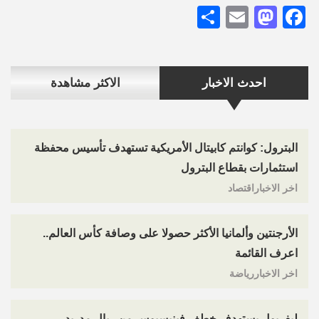
Share
Mastodon
Email
Facebook
احدث الاخبار
الاكثر مشاهدة
البترول: كوانتم كابيتال الأمريكية تستهدف تأسيس محفظة
استثمارات بقطاع البترول
اخر الاخباراقتصاد
الأرجنتين وألمانيا الأكثر حصولا على وصافة كأس العالم..
اعرف القائمة
اخر الاخباررياضة
ليفربول يستهدف خطف فينيسيوس من ريال مدريد