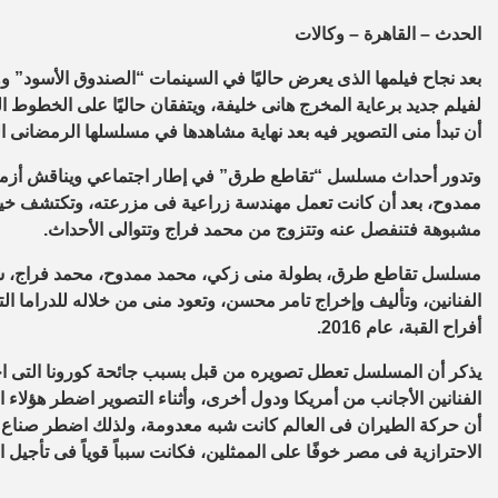
الحدث – القاهرة – وكالات
بعد نجاح فيلمها الذى يعرض حاليًا في السينمات “الصندوق الأسود” 
لفيلم جديد برعاية المخرج هانى خليفة، ويتفقان حاليًا على الخطوط ا
أن تبدأ منى التصوير فيه بعد نهاية مشاهدها في مسلسلها الرمضانى
وتدور أحداث مسلسل “تقاطع طرق” في إطار اجتماعي ويناقش أزمة 
ممدوح، بعد أن كانت تعمل مهندسة زراعية فى مزرعته، وتكتشف خيانت
مشبوهة فتنفصل عنه وتتزوج من محمد فراج وتتوالى الأحداث.
مسلسل تقاطع طرق، بطولة منى زكي، محمد ممدوح، محمد فراج، سيد
أفراح القبة، عام 2016.
يذكر أن المسلسل تعطل تصويره من قبل بسبب جائحة كورونا التى اج
الفنانين الأجانب من أمريكا ودول أخرى، وأثناء التصوير اضطر هؤلاء
أن حركة الطيران فى العالم كانت شبه معدومة، ولذلك اضطر صناع ا
الاحترازية فى مصر خوفًا على الممثلين، فكانت سبباً قوياً فى تأجيل 