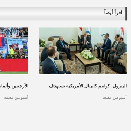
اقرأ أيضاً
البترول: كوانتم كابيتال الأمريكية تستهدف
الأرجنتين وألما
أسبوعين مضت
أسبوعين مضت
تأسيس محفظة استثمارات بقطاع البترول
كأس العالم.. ا