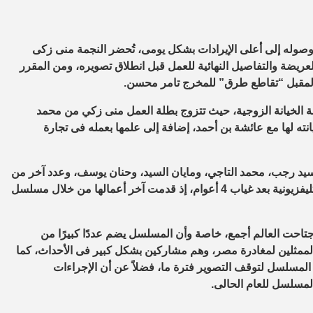
ووصوله إلى أعلى الإيرادات بشكل يومى، تُحضر النجمة منى زكى
لعريضة والتفاصيل النهائية للعمل قبل انطلاق تصويره، ومن المقرر
 المقبل “تقاطع طرق” للمخرج تامر محسن.
الخيانة الزوجية، حيث تتزوج بطلة العمل منى زكي من محمد
ه لها مع عائشة بن أحمد، إضافة إلى علمها بعمله فى تجارة
 رجب، محمد التاجي، ومايان السيد، وحنان يوسف، وعدد آخر من
الفنانين، وتأليف وإخراج تامر محسن، وتعود منى من خلاله للدراما التليفزيونية بعد غياب 4 أعوام، إذ قدمت آخر أعمالها من خلال مسلسل
تاحت العالم أجمع، خاصة وأن المسلسل يضم عددًا كبيرًا من
 الممثلين لمغادرة مصر، وهم مشاركين بشكل كبير فى الأحداث، كما
لمسلسل لتوقف التصوير فترة ما، فضلاً عن أن الإجراءات
المسلسل للعام الحالى.