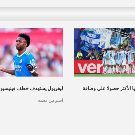
نيا الأكثر حصولا على وصافة
ليفربول يستهدف خطف فينيسيو
أسبوعين مضت
عرف القائمة
مدريد