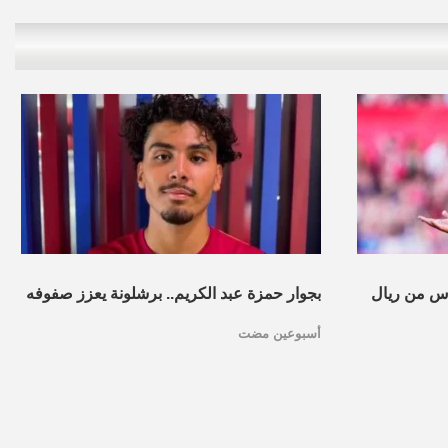
س من ريال
بجوار حمزة عبد الكريم.. برشلونة يعزز صفوفه
أسبوعين مضت
بموهبة مغربية جديدة